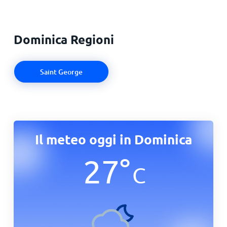
Dominica Regioni
Saint George
Il meteo oggi in Dominica
27
°
C