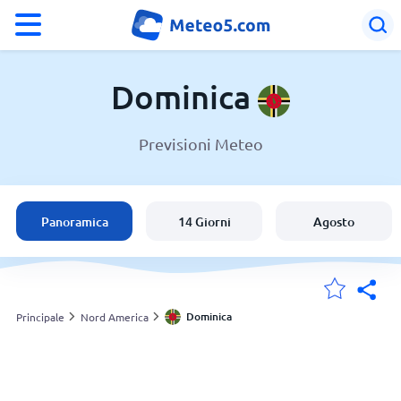
°F
°C
Dominica
Previsioni Meteo
Meteo in Dominica
Dominica
Panoramica
14 Giorni
Agosto
Italia
Svizzera
Dominica
Principale
Nord America
Le mie località