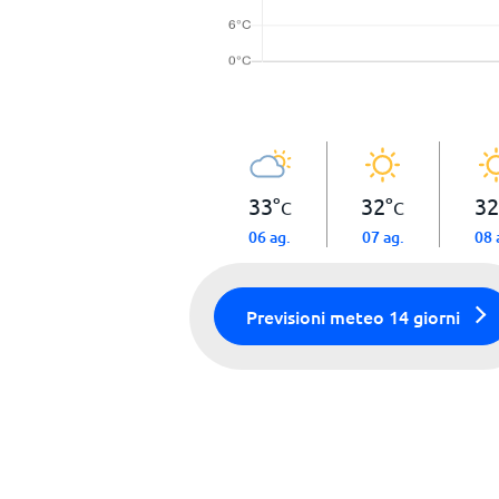
33
°
32
°
32
C
C
06 ag.
07 ag.
08 
Previsioni meteo 14 giorni