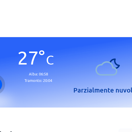
27
°
C
Alba:
06:58
Tramonto:
20:04
Parzialmente nuvo