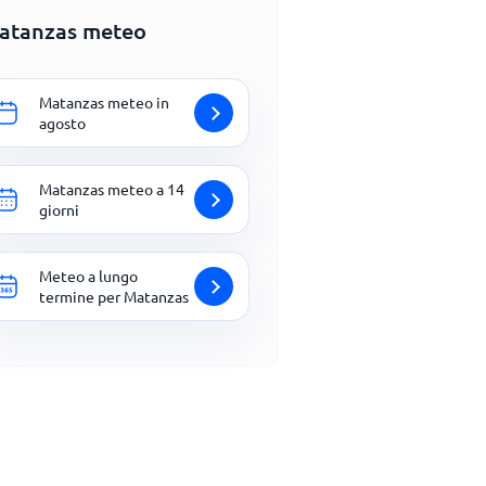
atanzas meteo
Matanzas meteo in
agosto
Matanzas meteo a 14
giorni
Meteo a lungo
termine per Matanzas