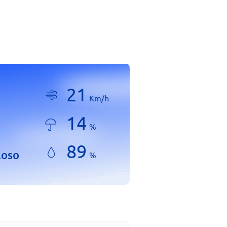
21
Km/h
14
%
89
loso
%