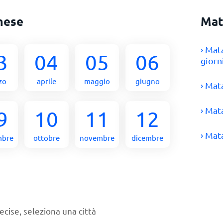
mese
Mat
› Mat
3
04
05
06
giorn
zo
aprile
maggio
giugno
› Mat
› Mat
9
10
11
12
› Mat
mbre
ottobre
novembre
dicembre
ecise, seleziona una città