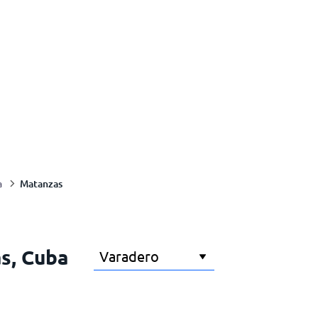
Matanzas
a
as, Cuba