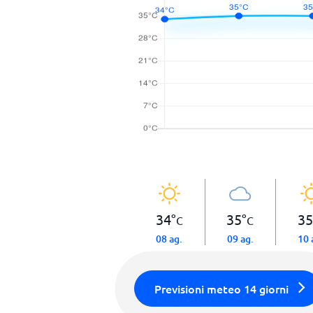
34
°
35
°
35
C
C
08 ag.
09 ag.
10 
Previsioni meteo 14 giorni