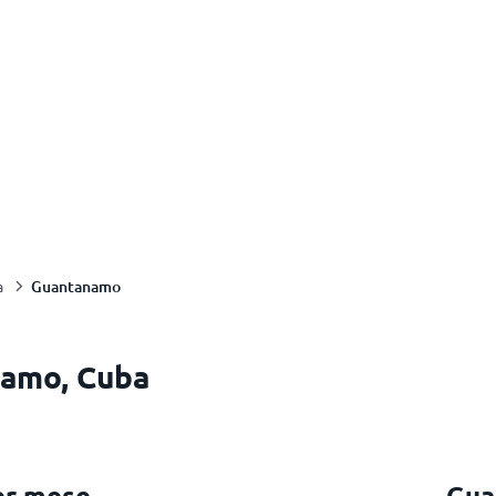
Guantanamo
a
namo, Cuba
er mese
Gua