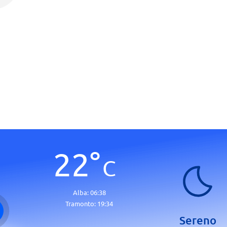
22
°
C
Alba:
06:38
Tramonto:
19:34
Sereno