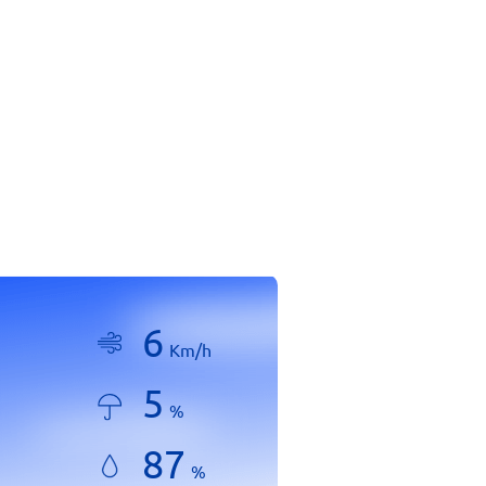
6
Km/h
5
%
87
%