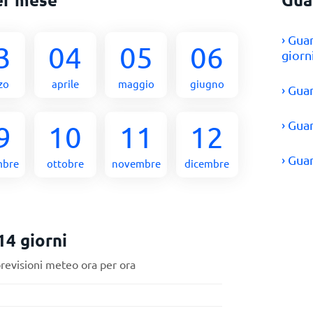
› Gua
3
04
05
06
giorn
zo
aprile
maggio
giugno
› Gu
› Gua
9
10
11
12
› Gua
mbre
ottobre
novembre
dicembre
4 giorni
previsioni meteo ora per ora