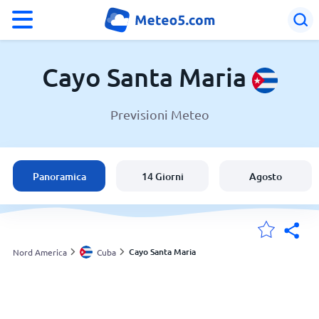
°F
°C
Cayo Santa Maria
Previsioni Meteo
Meteo a Cayo Santa Maria
Cuba
Panoramica
14 Giorni
Agosto
Italia
Svizzera
Cayo Santa Maria
Nord America
Cuba
Le mie località