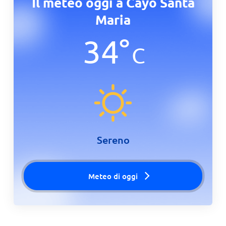
Il meteo oggi a Cayo Santa
Maria
34
°
C
Sereno
Meteo di oggi