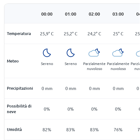
00:00
01:00
02:00
03:00
0
Temperatura
25,9
°
C
25,2
°
C
24,2
°
C
25
°
C
25
Meteo
Sereno
Sereno
Parzialmente
Parzialmente
Parz
nuvoloso
nuvoloso
nu
Precipitazioni
0
mm
0
mm
0
mm
0
mm
0
Possibilità di
0%
0%
0%
0%
neve
Umidità
82%
83%
83%
76%