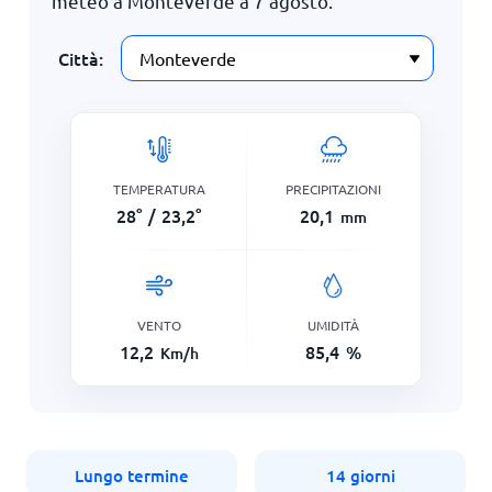
meteo a Monteverde a
7 agosto
.
Città:
TEMPERATURA
PRECIPITAZIONI
28
°
/
23,2
°
20,1
mm
VENTO
UMIDITÀ
12,2
85,4
%
Km/h
Lungo termine
14 giorni