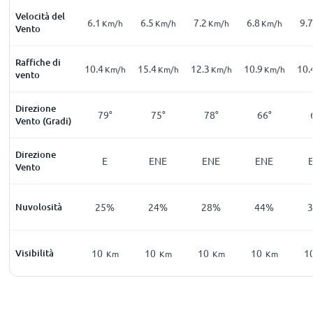
Velocità del
6.1
6.5
7.2
6.8
9.7
Km/h
Km/h
Km/h
Km/h
Vento
Raffiche di
10.4
15.4
12.3
10.9
10.
Km/h
Km/h
Km/h
Km/h
vento
Direzione
79°
75°
78°
66°
Vento (Gradi)
Direzione
E
ENE
ENE
ENE
Vento
Nuvolosità
25%
24%
28%
44%
Visibilità
10
10
10
10
1
Km
Km
Km
Km