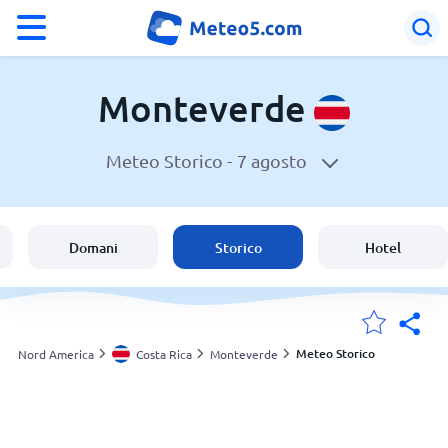
°F
°C
Monteverde
Meteo Storico -
7 agosto
Meteo a Monteverde
Costa Rica
Domani
Storico
Hotel
Italia
Svizzera
Meteo Storico
Nord America
Costa Rica
Monteverde
Le mie località