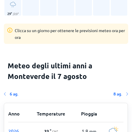
29
°
/
23
°
Clicca su un giorno per ottenere le previsioni meteo ora per
ora
Meteo degli ultimi anni a
Monteverde il 7 agosto
6 ag.
8 ag.
Anno
Temperature
Pioggia
2026
1,8
33
°
mm
/
24
°