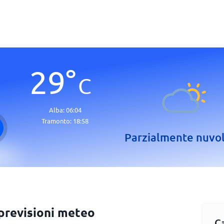
29
°
C
Alba:
06:04
Tramonto:
18:58
Parzialmente nuvo
previsioni meteo
C