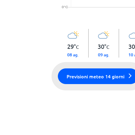
29
°
30
°
30
C
C
08 ag.
09 ag.
10 
Previsioni meteo 14 giorni