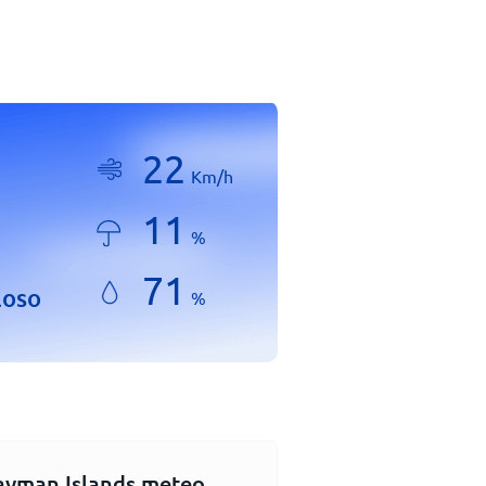
22
Km/h
11
%
71
loso
%
ayman Islands meteo