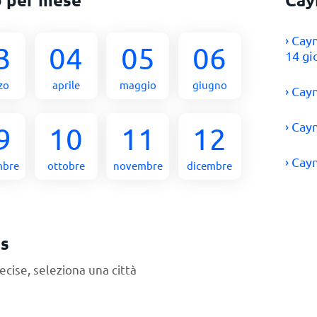
› Cay
3
04
05
06
14 gi
zo
aprile
maggio
giugno
› Cay
› Cay
9
10
11
12
› Cay
mbre
ottobre
novembre
dicembre
ds
ecise, seleziona una città