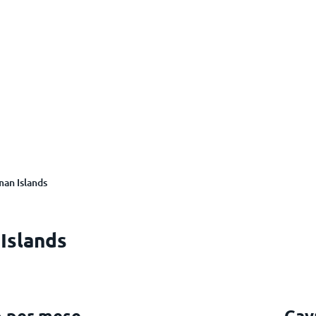
an Islands
 Islands
 per mese
Cay