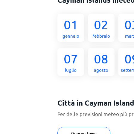
01
02
0
gennaio
febbraio
mar
07
08
0
luglio
agosto
sette
Città in Cayman Islan
Per delle previsioni meteo più pr
George Town