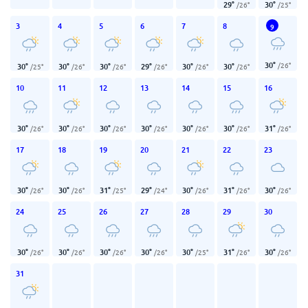
29
°
30
°
/
26
°
/
25
°
3
4
5
6
7
8
9
30
°
/
26
°
30
°
30
°
30
°
29
°
30
°
30
°
/
25
°
/
26
°
/
26
°
/
26
°
/
26
°
/
26
°
10
11
12
13
14
15
16
30
°
30
°
30
°
30
°
30
°
30
°
31
°
/
26
°
/
26
°
/
26
°
/
26
°
/
26
°
/
26
°
/
26
°
17
18
19
20
21
22
23
30
°
30
°
31
°
29
°
30
°
31
°
30
°
/
26
°
/
26
°
/
25
°
/
24
°
/
26
°
/
26
°
/
26
°
24
25
26
27
28
29
30
30
°
30
°
30
°
30
°
30
°
31
°
30
°
/
26
°
/
26
°
/
26
°
/
26
°
/
25
°
/
26
°
/
26
°
31