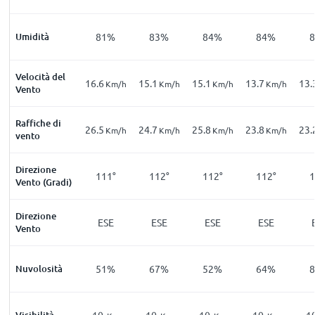
Umidità
81%
83%
84%
84%
Velocità del
16.6
15.1
15.1
13.7
13.
Km/h
Km/h
Km/h
Km/h
Vento
Raffiche di
26.5
24.7
25.8
23.8
23.
Km/h
Km/h
Km/h
Km/h
vento
Direzione
111°
112°
112°
112°
1
Vento (Gradi)
Direzione
ESE
ESE
ESE
ESE
Vento
Nuvolosità
51%
67%
52%
64%
Visibilità
10
10
10
10
1