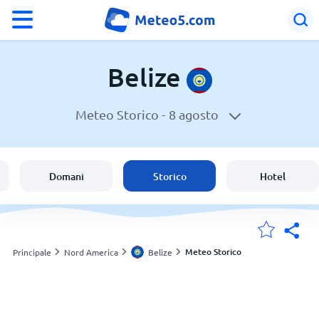
°F
°C
Belize
Meteo Storico -
8 agosto
Meteo in Belize
Belize
Domani
Storico
Hotel
Italia
Svizzera
Meteo Storico
Principale
Nord America
Belize
Le mie località