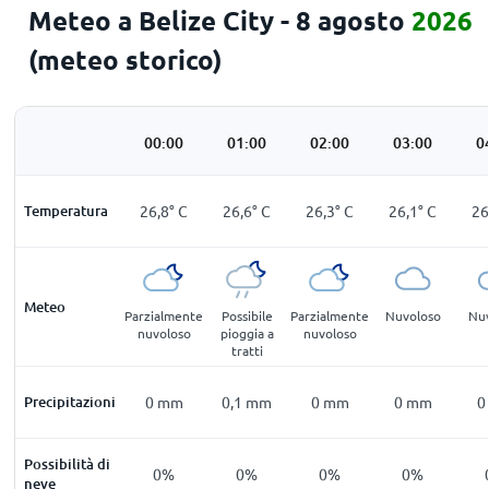
Meteo a Belize City - 8 agosto
2026
(meteo storico)
00:00
01:00
02:00
03:00
0
Temperatura
26,8
°
C
26,6
°
C
26,3
°
C
26,1
°
C
26
Meteo
Parzialmente
Possibile
Parzialmente
Nuvoloso
Nu
nuvoloso
pioggia a
nuvoloso
tratti
Precipitazioni
0
mm
0,1
mm
0
mm
0
mm
0
Possibilità di
0%
0%
0%
0%
neve