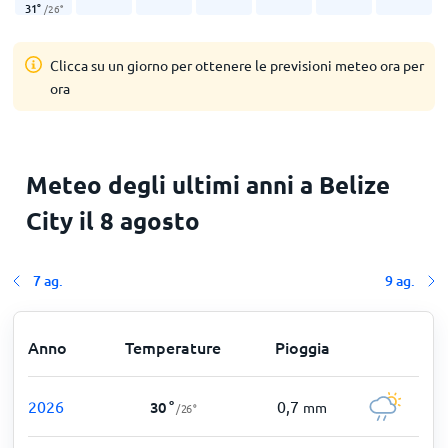
31
°
/
26
°
Clicca su un giorno per ottenere le previsioni meteo ora per
ora
Meteo degli ultimi anni a Belize
City il 8 agosto
7 ag.
9 ag.
Anno
Temperature
Pioggia
2026
0,7
30
°
mm
/
26
°