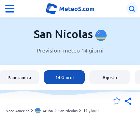
°F
°C
San Nicolas
Previsioni meteo 14 giorni
Meteo a San Nicolas
Aruba
Panoramica
14 Giorni
Agosto
Italia
Svizzera
14 giorni
Nord America
Aruba
San Nicolas
Le mie località