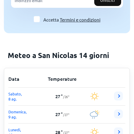
Unisciti
Accetta
Termini e condizioni
Meteo a San Nicolas 14 giorni
Data
Temperature
Sabato,
27
°
/
26
°
8 ag.
Domenica,
27
°
/
27
°
9 ag.
Lunedi,
28
°
/
27
°