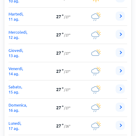
10 ag.
Martedì,
27
°
/
27
°
11 ag.
Mercoledì,
27
°
/
27
°
12 ag.
Giovedì,
27
°
/
27
°
13 ag.
Venerdì,
27
°
/
27
°
14 ag.
Sabato,
27
°
/
27
°
15 ag.
Domenica,
27
°
/
27
°
16 ag.
Lunedi,
27
°
/
26
°
17 ag.