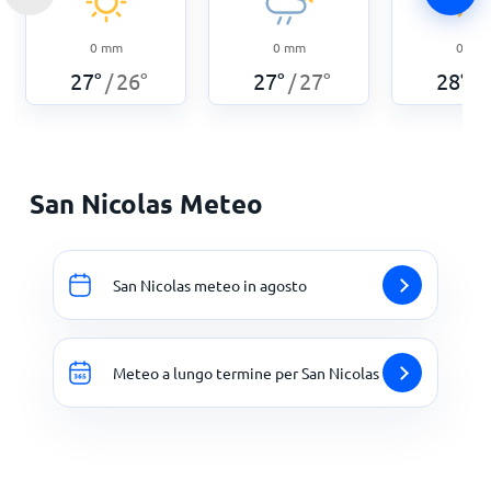
0
mm
0
mm
0
mm
27
°
26
°
27
°
27
°
28
°
/
/
/
San Nicolas Meteo
San Nicolas meteo in agosto
Meteo a lungo termine per San Nicolas