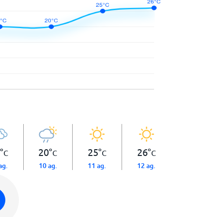
°
20
°
25
°
26
°
C
C
C
C
ag.
10 ag.
11 ag.
12 ag.