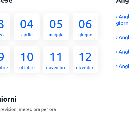
› Ang
3
04
05
06
giorn
zo
aprile
maggio
giugno
› Ang
› Ang
9
10
11
12
› Ang
mbre
ottobre
novembre
dicembre
iorni
previsioni meteo ora per ora