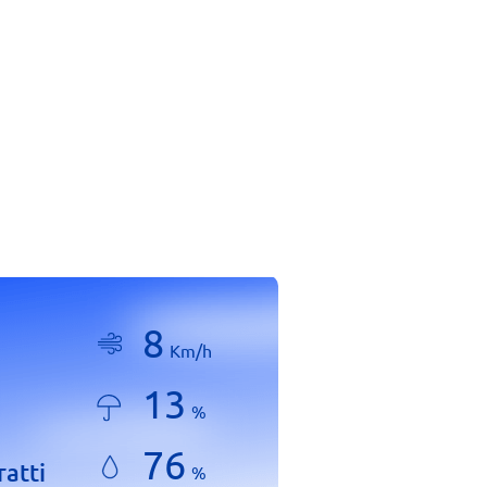
8
Km/h
13
%
76
ratti
%