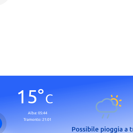
15
°
C
Alba:
05:44
Tramonto:
21:01
Possibile pioggia a t