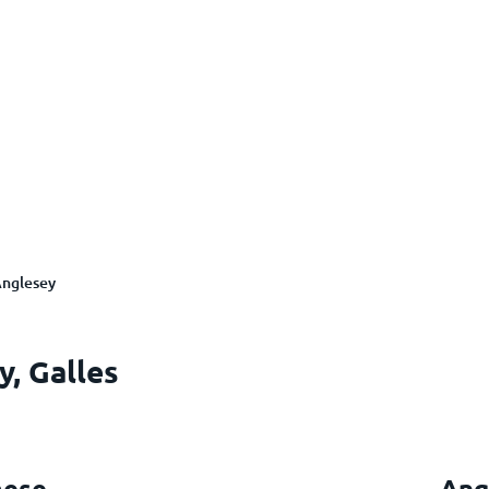
nglesey
y, Galles
mese
Ang