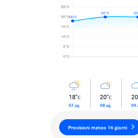
18
°
20
°
20
C
C
07 ag.
08 ag.
09 
Previsioni meteo 14 giorni