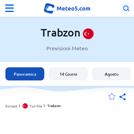
°F
°C
Trabzon
Previsioni Meteo
Meteo a Trabzon
Turchia
Panoramica
14 Giorni
Agosto
Italia
Svizzera
Trabzon
Europa
Turchia
Le mie località