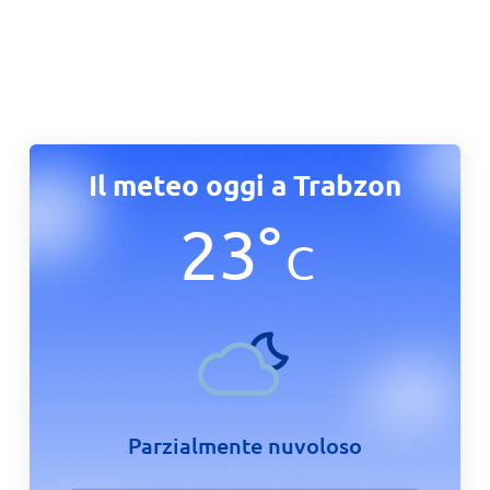
Il meteo oggi a Trabzon
23
°
C
Parzialmente nuvoloso