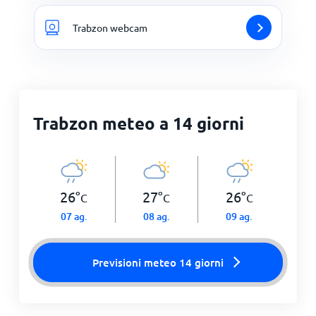
Trabzon webcam
Trabzon meteo a 14 giorni
26
°
27
°
26
°
C
C
C
07 ag.
08 ag.
09 ag.
Previsioni meteo 14 giorni