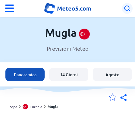
°F
°C
Mugla
Previsioni Meteo
Meteo in Mugla
Turchia
Panoramica
14 Giorni
Agosto
Italia
Svizzera
Mugla
Europa
Turchia
Le mie località