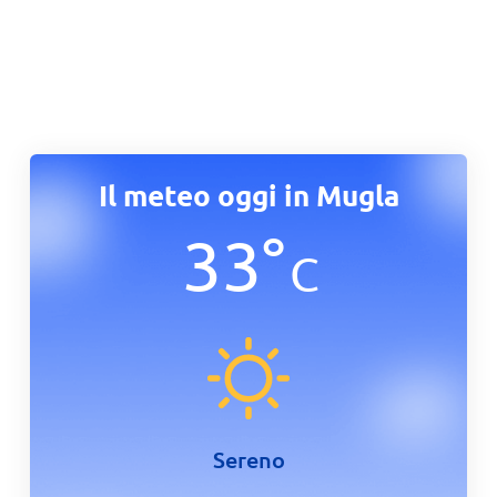
Il meteo oggi in Mugla
33
°
C
Sereno