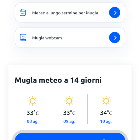
Meteo a lungo termine per Mugla
Mugla webcam
Mugla meteo a 14 giorni
33
°
33
°
34
°
C
C
C
08 ag.
09 ag.
10 ag.