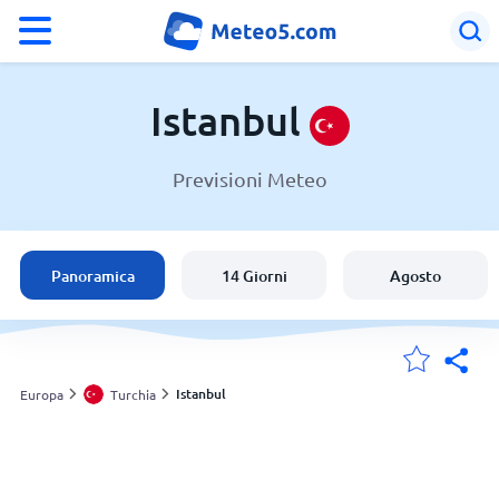
°F
°C
Istanbul
Previsioni Meteo
Meteo a Istanbul
Turchia
Panoramica
14 Giorni
Agosto
Italia
Svizzera
Istanbul
Europa
Turchia
Le mie località