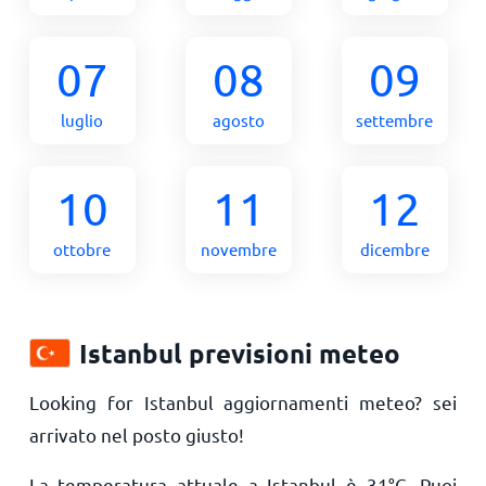
07
08
09
luglio
agosto
settembre
10
11
12
ottobre
novembre
dicembre
Istanbul previsioni meteo
Looking for Istanbul aggiornamenti meteo? sei
arrivato nel posto giusto!
La temperatura attuale a Istanbul è
31
°
C
. Puoi