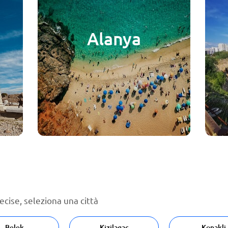
Alanya
ecise, seleziona una città
Belek
Kizilagac
Konakli