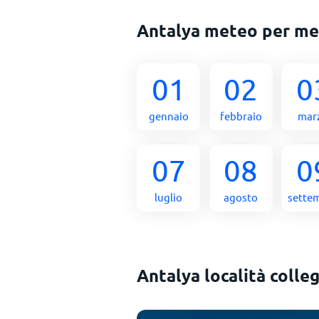
Antalya meteo per m
01
02
0
gennaio
febbraio
mar
07
08
0
luglio
agosto
sette
Antalya località colle