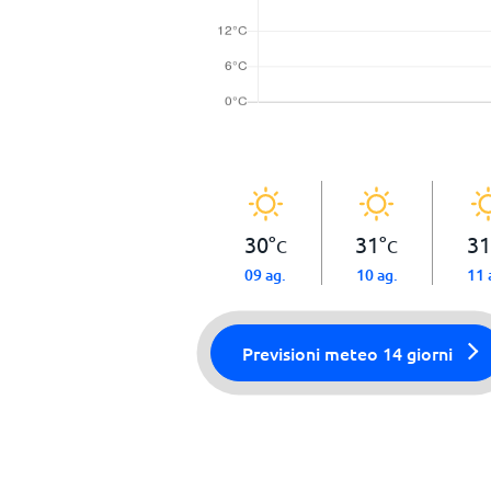
30
°
31
°
31
C
C
09 ag.
10 ag.
11 
Previsioni meteo 14 giorni