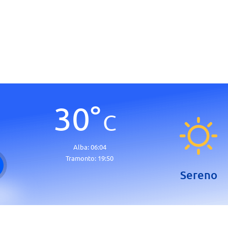
30
°
C
Alba:
06:04
Tramonto:
19:50
Sereno