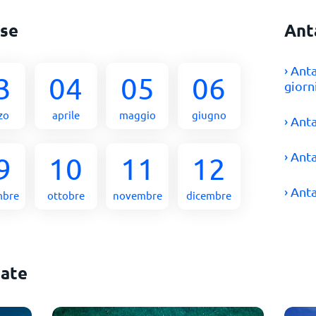
ese
Ant
› Ant
3
04
05
06
giorn
zo
aprile
maggio
giugno
› Ant
› Ant
9
10
11
12
› Ant
mbre
ottobre
novembre
dicembre
gate