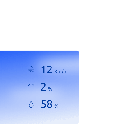
12
Km/h
2
%
58
%