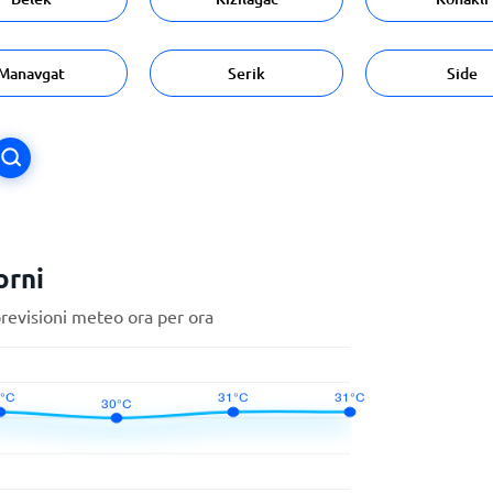
Manavgat
Serik
Side
orni
previsioni meteo ora per ora