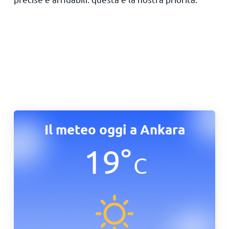
Il meteo oggi a Ankara
19
°
C