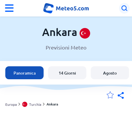
°F
°C
Ankara
Previsioni Meteo
Meteo a Ankara
Turchia
Panoramica
14 Giorni
Agosto
Italia
Svizzera
Ankara
Europa
Turchia
Le mie località