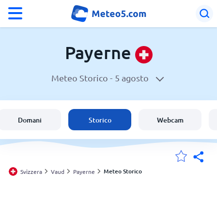
°F
°C
Payerne
Meteo Storico -
5 agosto
Meteo a Payerne
Svizzera
Domani
Storico
Webcam
Italia
Le mie località
Meteo Storico
Svizzera
Vaud
Payerne
Principale