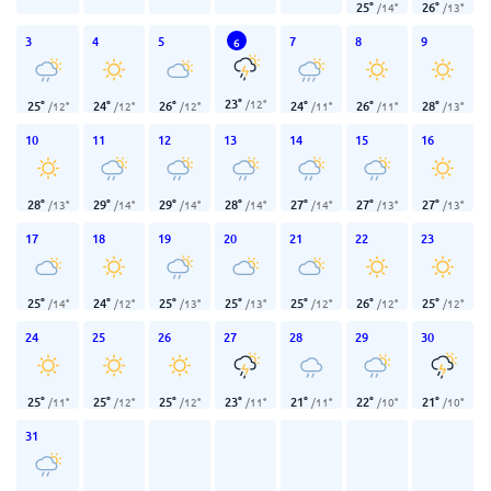
25
°
26
°
/
14
°
/
13
°
3
4
5
7
8
9
6
23
°
/
12
°
25
°
24
°
26
°
24
°
26
°
28
°
/
12
°
/
12
°
/
12
°
/
11
°
/
11
°
/
13
°
10
11
12
13
14
15
16
28
°
29
°
29
°
28
°
27
°
27
°
27
°
/
13
°
/
14
°
/
14
°
/
14
°
/
14
°
/
13
°
/
13
°
17
18
19
20
21
22
23
25
°
24
°
25
°
25
°
25
°
26
°
25
°
/
14
°
/
12
°
/
13
°
/
13
°
/
12
°
/
12
°
/
12
°
24
25
26
27
28
29
30
25
°
25
°
25
°
23
°
21
°
22
°
21
°
/
11
°
/
12
°
/
12
°
/
11
°
/
11
°
/
10
°
/
10
°
31