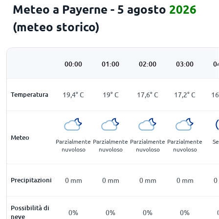
Meteo a Payerne - 5 agosto
2026
(meteo storico)
00:00
01:00
02:00
03:00
0
Temperatura
19,4
°
C
19
°
C
17,6
°
C
17,2
°
C
16
Meteo
Parzialmente
Parzialmente
Parzialmente
Parzialmente
Se
nuvoloso
nuvoloso
nuvoloso
nuvoloso
Precipitazioni
0
mm
0
mm
0
mm
0
mm
0
Possibilità di
0%
0%
0%
0%
neve