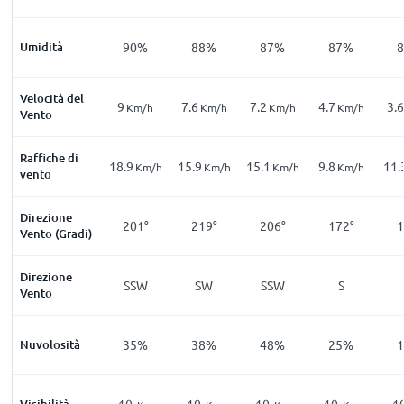
Umidità
90%
88%
87%
87%
Velocità del
9
7.6
7.2
4.7
3.6
Km/h
Km/h
Km/h
Km/h
Vento
Raffiche di
18.9
15.9
15.1
9.8
11.
Km/h
Km/h
Km/h
Km/h
vento
Direzione
201°
219°
206°
172°
1
Vento (Gradi)
Direzione
SSW
SW
SSW
S
Vento
Nuvolosità
35%
38%
48%
25%
Visibilità
10
10
10
10
1