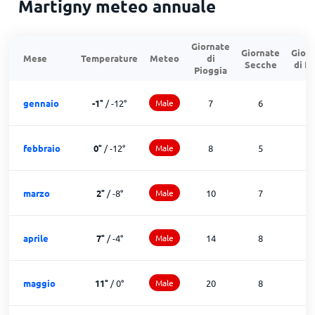
Martigny meteo annuale
Giornate
Giornate
Gior
Mese
Temperature
Meteo
di
Secche
di N
Pioggia
gennaio
-1
°
/
-12
°
Male
7
6
1
febbraio
0
°
/
-12
°
Male
8
5
1
marzo
2
°
/
-8
°
Male
10
7
1
aprile
7
°
/
-4
°
Male
14
8
8
maggio
11
°
/
0
°
Male
20
8
3