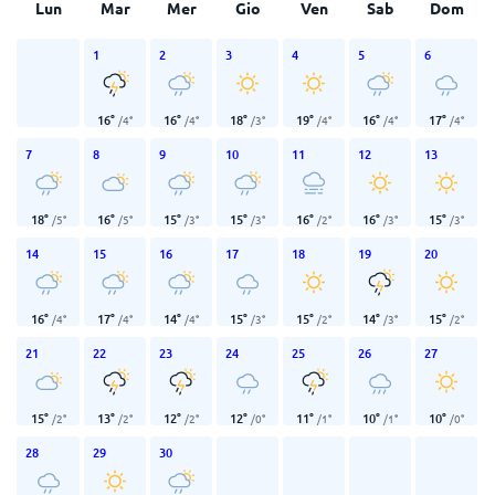
Lun
Mar
Mer
Gio
Ven
Sab
Dom
1
2
3
4
5
6
16
°
16
°
18
°
19
°
16
°
17
°
/
4
°
/
4
°
/
3
°
/
4
°
/
4
°
/
4
°
7
8
9
10
11
12
13
18
°
16
°
15
°
15
°
16
°
16
°
15
°
/
5
°
/
5
°
/
3
°
/
3
°
/
2
°
/
3
°
/
3
°
14
15
16
17
18
19
20
16
°
17
°
14
°
15
°
15
°
14
°
15
°
/
4
°
/
4
°
/
4
°
/
3
°
/
2
°
/
3
°
/
2
°
21
22
23
24
25
26
27
15
°
13
°
12
°
12
°
11
°
10
°
10
°
/
2
°
/
2
°
/
2
°
/
0
°
/
1
°
/
1
°
/
0
°
28
29
30