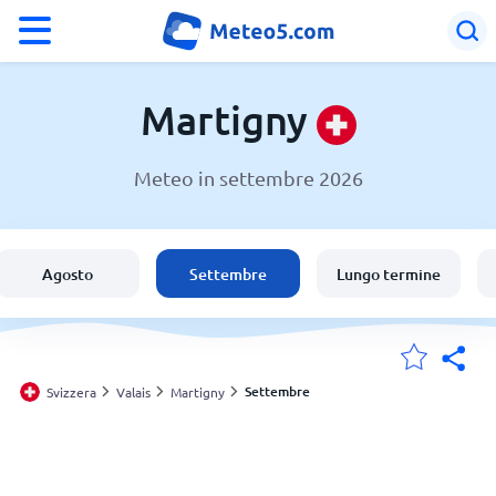
°F
°C
Martigny
Meteo in settembre 2026
Meteo a Martigny
Svizzera
Agosto
Settembre
Lungo termine
Italia
Le mie località
Settembre
Svizzera
Valais
Martigny
Principale