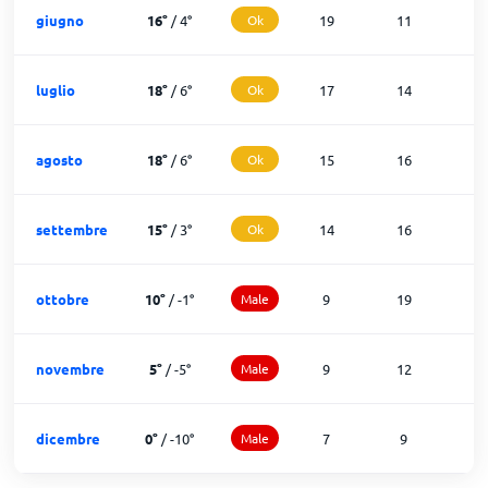
giugno
16
°
/
4
°
Ok
19
11
0
luglio
18
°
/
6
°
Ok
17
14
0
agosto
18
°
/
6
°
Ok
15
16
0
settembre
15
°
/
3
°
Ok
14
16
0
ottobre
10
°
/
-1
°
Male
9
19
3
novembre
5
°
/
-5
°
Male
9
12
1
dicembre
0
°
/
-10
°
Male
7
9
1