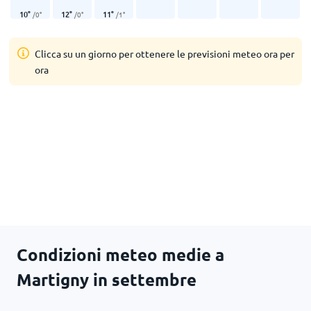
10
°
12
°
11
°
/
0
°
/
0
°
/
1
°
Clicca su un giorno per ottenere le previsioni meteo ora per
ora
Condizioni meteo medie a
Martigny in settembre