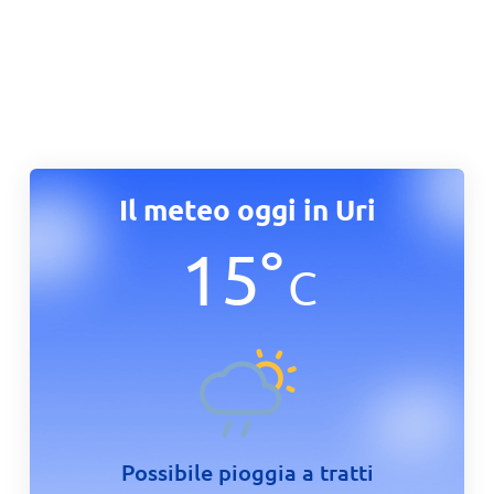
Il meteo oggi in Uri
15
°
C
Possibile pioggia a tratti