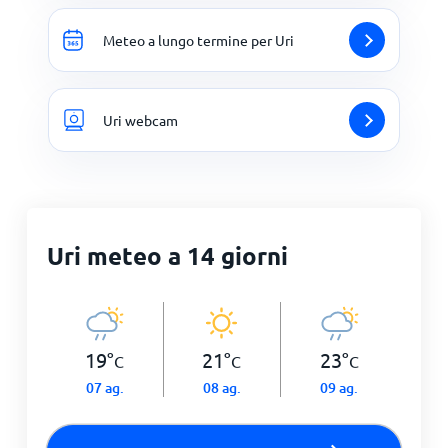
Meteo a lungo termine per Uri
Uri webcam
Uri meteo a 14 giorni
19
°
21
°
23
°
C
C
C
07 ag.
08 ag.
09 ag.