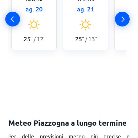
ag. 20
ag. 21
ag.
25
°
12
°
25
°
13
°
25
°
/
/
Meteo Piazzogna a lungo termine
Per delle previsioni meteo più precise e