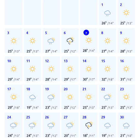
1
2
26
°
25
°
/
14
°
/
13
°
3
4
5
6
8
9
7
28
°
/
14
°
25
°
25
°
27
°
25
°
27
°
28
°
/
13
°
/
13
°
/
14
°
/
12
°
/
14
°
/
15
°
10
11
12
13
14
15
16
29
°
29
°
28
°
29
°
30
°
32
°
31
°
/
14
°
/
14
°
/
14
°
/
17
°
/
17
°
/
18
°
/
18
°
17
18
19
20
21
22
23
29
°
19
°
23
°
25
°
25
°
25
°
25
°
/
18
°
/
14
°
/
12
°
/
12
°
/
13
°
/
13
°
/
13
°
24
25
26
27
28
29
30
24
°
24
°
23
°
20
°
18
°
19
°
21
°
/
13
°
/
13
°
/
12
°
/
11
°
/
11
°
/
11
°
/
10
°