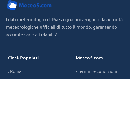
I dati meteorologici di Piazzogna provengono da autorità
meteorologiche ufficiali di tutto il mondo, garantendo
accuratezza e affidabilità.
Città Popolari
Meteo5.com
› Roma
› Termini e condizioni
› Milano
› Privacy Policy
› Napoli
› Informativa sui cookie
› Contatti