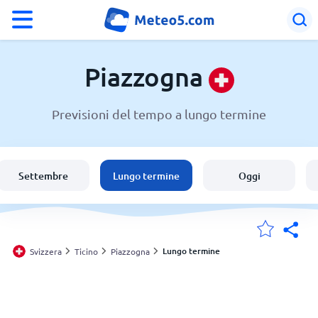
°F
°C
Piazzogna
Previsioni del tempo a lungo termine
Meteo a Piazzogna
Svizzera
Settembre
Lungo termine
Oggi
Italia
Le mie località
Lungo termine
Svizzera
Ticino
Piazzogna
Principale