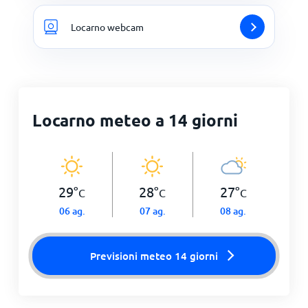
Locarno webcam
Locarno meteo a 14 giorni
29
°
28
°
27
°
C
C
C
06 ag.
07 ag.
08 ag.
Previsioni meteo 14 giorni