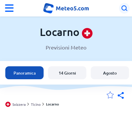
°F
°C
Locarno
Previsioni Meteo
Meteo a Locarno
Svizzera
Panoramica
14 Giorni
Agosto
Italia
Le mie località
Locarno
Svizzera
Ticino
Principale