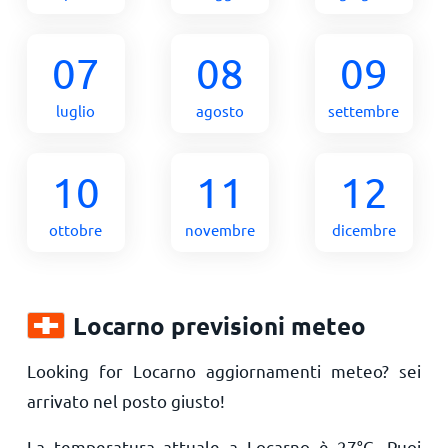
07
08
09
luglio
agosto
settembre
10
11
12
ottobre
novembre
dicembre
Locarno previsioni meteo
Looking for Locarno aggiornamenti meteo? sei
arrivato nel posto giusto!
La temperatura attuale a Locarno è
27
°
C
. Puoi