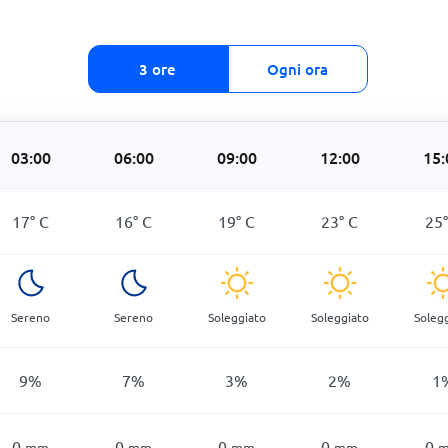
3 ore
Ogni ora
03:00
06:00
09:00
12:00
15:
17
°
C
16
°
C
19
°
C
23
°
C
25
Sereno
Sereno
Soleggiato
Soleggiato
Soleg
9
%
7
%
3
%
2
%
1
0
0
0
0
0
mm
mm
mm
mm