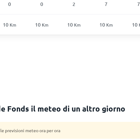
0
0
2
7
7
10
10
10
10
10
Km
Km
Km
Km
e Fonds il meteo di un altro giorno
 le previsioni meteo ora per ora