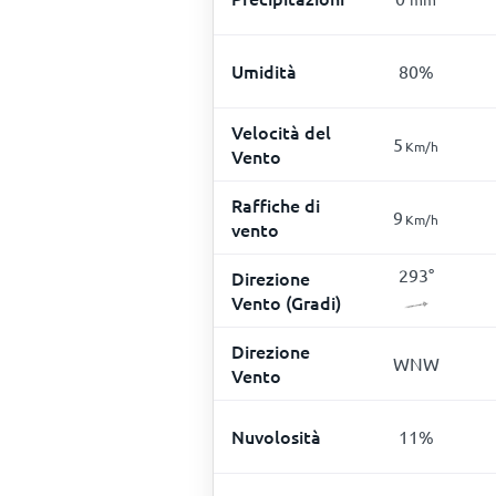
Umidità
80
%
Velocità del
5
Km/h
Vento
Raffiche di
9
Km/h
vento
293
°
Direzione
Vento (Gradi)
Direzione
WNW
Vento
Nuvolosità
11
%