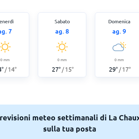
enerdì
Sabato
Domenica
ag. 7
ag. 8
ag. 9
0
mm
0
mm
0
mm
4
°
14
°
27
°
15
°
29
°
17
°
/
/
/
previsioni meteo settimanali di La Cha
sulla tua posta