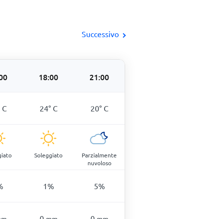
Successivo
00
18:00
21:00
°
C
24
°
C
20
°
C
giato
Soleggiato
Parzialmente
nuvoloso
%
1
%
5
%
0
0
mm
mm
mm