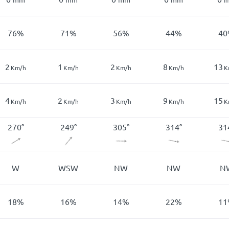
76
%
71
%
56
%
44
%
40
2
1
2
8
13
Km/h
Km/h
Km/h
Km/h
K
4
2
3
9
15
Km/h
Km/h
Km/h
Km/h
K
270
°
249
°
305
°
314
°
31
W
WSW
NW
NW
N
18
%
16
%
14
%
22
%
11