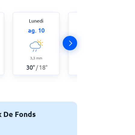
Lunedi
Martedì
ag. 10
ag. 11
3,3
mm
7
mm
30
°
18
°
27
°
16
°
/
/
ux De Fonds