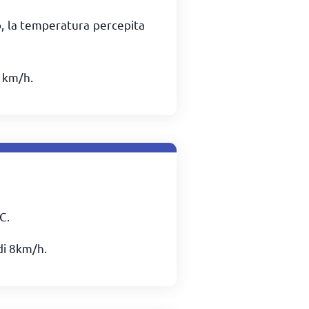
o, la temperatura percepita
1
km/h
.
C
.
di
8
km/h
.