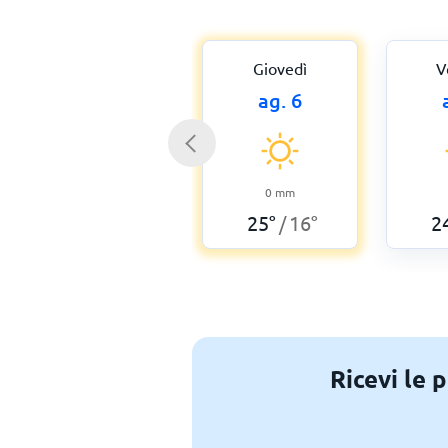
Giovedì
V
ag. 6
0
mm
25
°
16
°
2
/
Ricevi le 