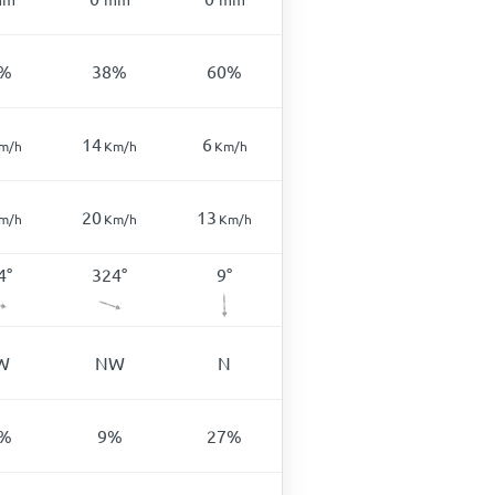
%
38
%
60
%
14
6
m/h
Km/h
Km/h
20
13
m/h
Km/h
Km/h
4
°
324
°
9
°
W
NW
N
%
9
%
27
%