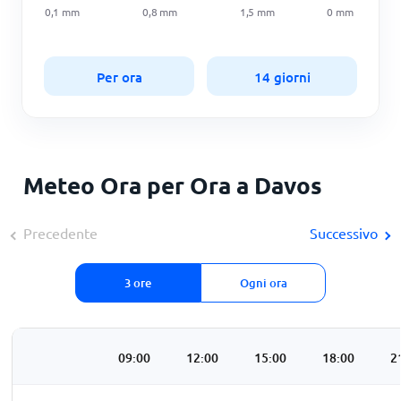
0,1
mm
0,8
mm
1,5
mm
0
mm
Per ora
14 giorni
Meteo Ora per Ora a Davos
Precedente
Successivo
3 ore
Ogni ora
:00
06:00
09:00
12:00
15:00
18:00
2