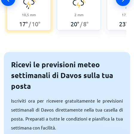
10,5
mm
2
mm
17,3
m
17
°
10
°
20
°
8
°
23
°
/
/
/
Ricevi le previsioni meteo
settimanali di Davos sulla tua
posta
Iscriviti ora per ricevere gratuitamente le previsioni
settimanali di Davos direttamente nella tua casella di
posta. Preparati a tutte le condizioni e pianifica la tua
settimana con facilità.