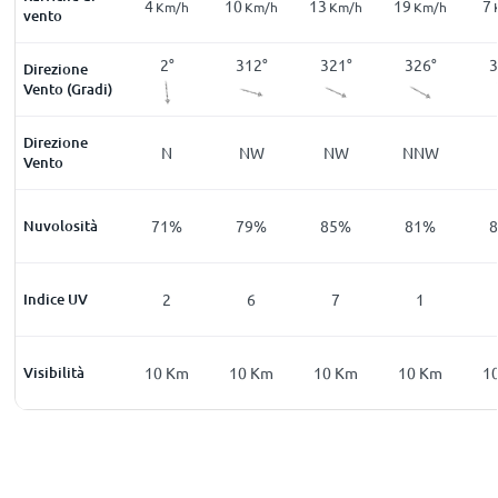
6
4
10
13
19
7
m/h
Km/h
Km/h
Km/h
Km/h
Km/h
vento
4
°
45
°
2
°
312
°
321
°
326
°
3
Direzione
Vento (Gradi)
Direzione
NE
NE
N
NW
NW
NNW
Vento
8
%
Nuvolosità
54
%
71
%
79
%
85
%
81
%
0
Indice UV
0
2
6
7
1
Km
Visibilità
2
Km
10
Km
10
Km
10
Km
10
Km
1