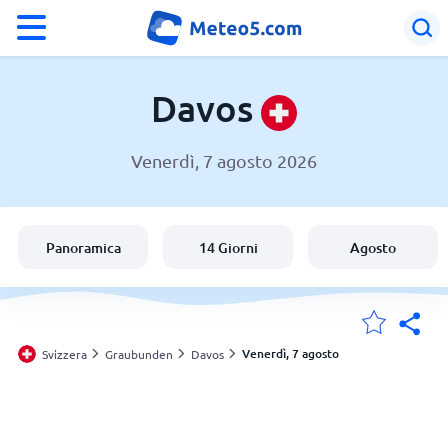
°F
°C
Davos
Venerdì, 7 agosto 2026
Meteo a Davos
Svizzera
Panoramica
14 Giorni
Agosto
Italia
Le mie località
Venerdì, 7 agosto
Svizzera
Graubunden
Davos
Principale