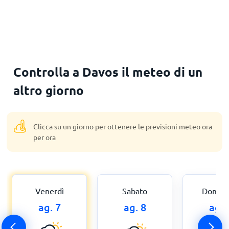
Controlla a Davos il meteo di un
altro giorno
Clicca su un giorno per ottenere le previsioni meteo ora
per ora
Venerdì
Sabato
Domen
ag. 7
ag. 8
ag. 