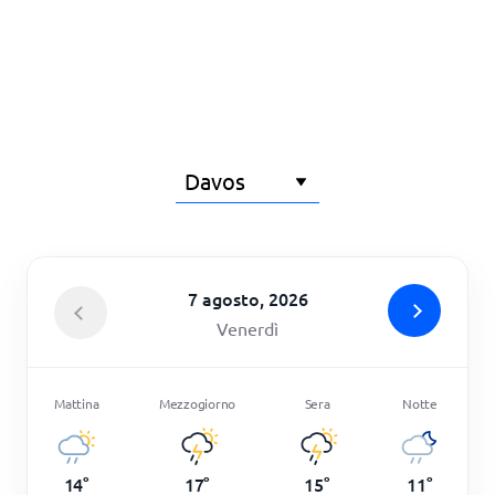
7 agosto, 2026
Venerdì
Mattina
Mezzogiorno
Sera
Notte
14
°
17
°
15
°
11
°