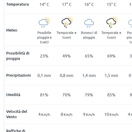
°
C
Temperatura
10
°
C
14
°
C
17
°
C
16
°
C
15
°
C
1
Meteo
erella
Nebbia
Possibile
Temporale e
Rovesci di
Temporale e
Pos
pioggia a
tuoni
pioggia
tuoni
pio
tratti
t
Possibilità di
7
%
30
%
23
%
49
%
65
%
69
%
pioggia
mm
Precipitazioni
0
mm
0,1
mm
0,8
mm
1,4
mm
1,5
mm
0
6
%
Umidità
95
%
81
%
70
%
79
%
85
%
Velocità del
3
4
8
9
10
4
m/h
Km/h
Km/h
Km/h
Km/h
Km/h
Vento
Raffiche di