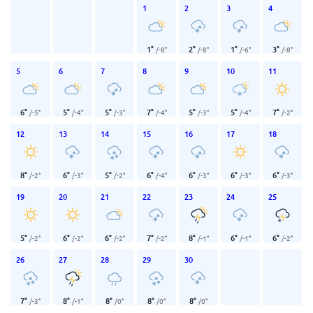
1
2
3
4
1
°
2
°
1
°
3
°
/
-8
°
/
-8
°
/
-6
°
/
-8
°
5
6
7
8
9
10
11
6
°
5
°
5
°
7
°
5
°
5
°
7
°
/
-5
°
/
-4
°
/
-3
°
/
-4
°
/
-3
°
/
-4
°
/
-2
°
12
13
14
15
16
17
18
8
°
6
°
5
°
6
°
6
°
6
°
6
°
/
-2
°
/
-3
°
/
-2
°
/
-4
°
/
-3
°
/
-3
°
/
-3
°
19
20
21
22
23
24
25
5
°
6
°
6
°
7
°
8
°
6
°
6
°
/
-2
°
/
-2
°
/
-2
°
/
-2
°
/
-1
°
/
-1
°
/
-2
°
26
27
28
29
30
7
°
8
°
8
°
8
°
8
°
/
-3
°
/
-1
°
/
0
°
/
0
°
/
0
°