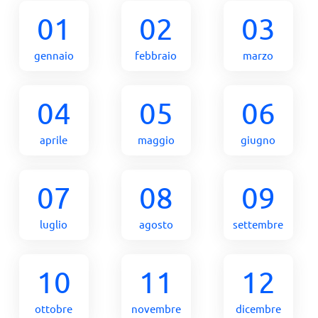
01
02
03
gennaio
febbraio
marzo
04
05
06
aprile
maggio
giugno
07
08
09
luglio
agosto
settembre
10
11
12
ottobre
novembre
dicembre