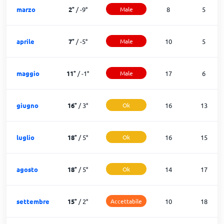
marzo
2
°
/
-9
°
Male
8
5
aprile
7
°
/
-5
°
Male
10
5
maggio
11
°
/
-1
°
Male
17
6
giugno
16
°
/
3
°
Ok
16
13
luglio
18
°
/
5
°
Ok
16
15
agosto
18
°
/
5
°
Ok
14
17
settembre
15
°
/
2
°
Accettabile
10
18