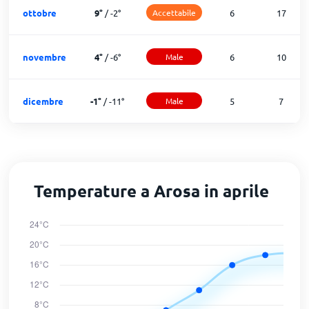
ottobre
9
°
/
-2
°
Accettabile
6
17
novembre
4
°
/
-6
°
Male
6
10
dicembre
-1
°
/
-11
°
Male
5
7
Temperature a Arosa in aprile