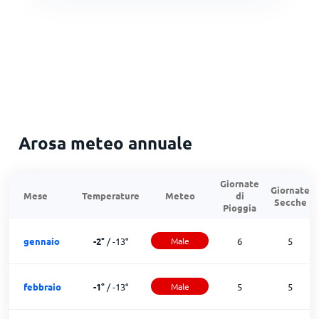
Arosa meteo annuale
Giornate
Giornate
Mese
Temperature
Meteo
di
Secche
Pioggia
gennaio
-2
°
/
-13
°
Male
6
5
febbraio
-1
°
/
-13
°
Male
5
5