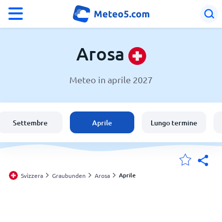
°F
°C
Arosa
Meteo in aprile 2027
Meteo a Arosa
Svizzera
Settembre
Aprile
Lungo termine
Italia
Le mie località
Aprile
Svizzera
Graubunden
Arosa
Principale