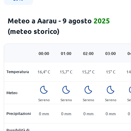
Meteo a Aarau - 9 agosto
2025
(meteo storico)
00:00
01:00
02:00
03:00
0
Temperatura
16,4
°
C
15,7
°
C
15,2
°
C
15
°
C
14
Meteo
Sereno
Sereno
Sereno
Sereno
Se
Precipitazioni
0
mm
0
mm
0
mm
0
mm
0
Possibilità di