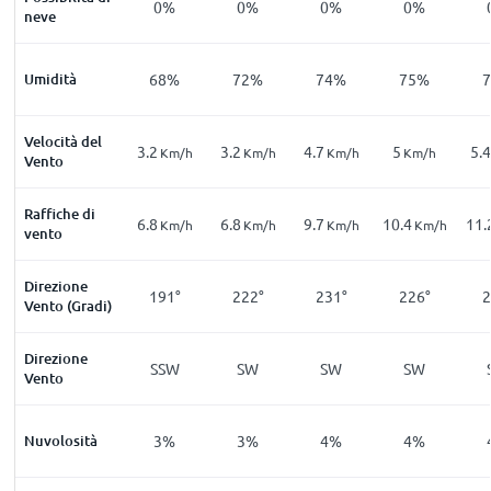
0%
0%
0%
0%
neve
Umidità
68%
72%
74%
75%
Velocità del
3.2
3.2
4.7
5
5.4
Km/h
Km/h
Km/h
Km/h
Vento
Raffiche di
6.8
6.8
9.7
10.4
11.
Km/h
Km/h
Km/h
Km/h
vento
Direzione
191°
222°
231°
226°
2
Vento (Gradi)
Direzione
SSW
SW
SW
SW
Vento
Nuvolosità
3%
3%
4%
4%