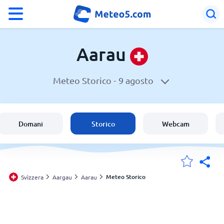
°F
°C
Aarau
Meteo Storico -
9 agosto
Meteo a Aarau
Svizzera
Domani
Storico
Webcam
Italia
Le mie località
Meteo Storico
Svizzera
Aargau
Aarau
Principale