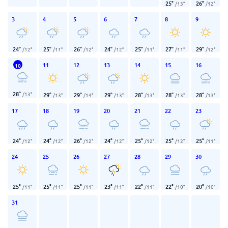
25
°
26
°
/
13
°
/
12
°
3
4
5
6
7
8
9
24
°
25
°
26
°
24
°
25
°
27
°
29
°
/
12
°
/
11
°
/
12
°
/
12
°
/
11
°
/
11
°
/
12
°
11
12
13
14
15
16
10
28
°
/
13
°
29
°
29
°
29
°
28
°
28
°
28
°
/
13
°
/
14
°
/
13
°
/
13
°
/
13
°
/
13
°
17
18
19
20
21
22
23
24
°
24
°
26
°
24
°
25
°
25
°
25
°
/
12
°
/
12
°
/
12
°
/
12
°
/
12
°
/
12
°
/
11
°
24
25
26
27
28
29
30
25
°
25
°
25
°
23
°
22
°
22
°
20
°
/
11
°
/
11
°
/
11
°
/
11
°
/
11
°
/
10
°
/
10
°
31