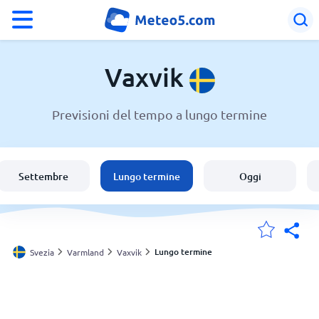
°F
°C
Vaxvik
Previsioni del tempo a lungo termine
Meteo a Vaxvik
Svezia
Settembre
Lungo termine
Oggi
Italia
Svizzera
Lungo termine
Svezia
Varmland
Vaxvik
Le mie località