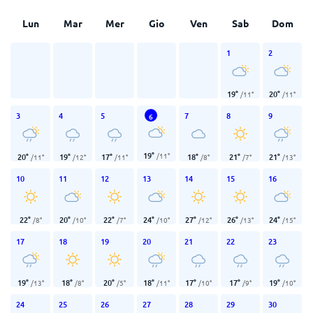
Lun
Mar
Mer
Gio
Ven
Sab
Dom
1
2
19
°
20
°
/
11
°
/
11
°
3
4
5
7
8
9
6
19
°
/
11
°
20
°
19
°
17
°
18
°
21
°
21
°
/
11
°
/
12
°
/
11
°
/
8
°
/
7
°
/
13
°
10
11
12
13
14
15
16
22
°
20
°
22
°
24
°
27
°
26
°
24
°
/
8
°
/
10
°
/
7
°
/
10
°
/
12
°
/
13
°
/
15
°
17
18
19
20
21
22
23
19
°
18
°
20
°
18
°
17
°
17
°
19
°
/
13
°
/
8
°
/
5
°
/
11
°
/
10
°
/
9
°
/
10
°
24
25
26
27
28
29
30