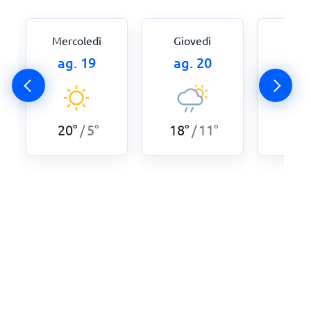
Mercoledì
Giovedì
Ven
ag. 19
ag. 20
ag.
20
°
5
°
18
°
11
°
17
°
/
/