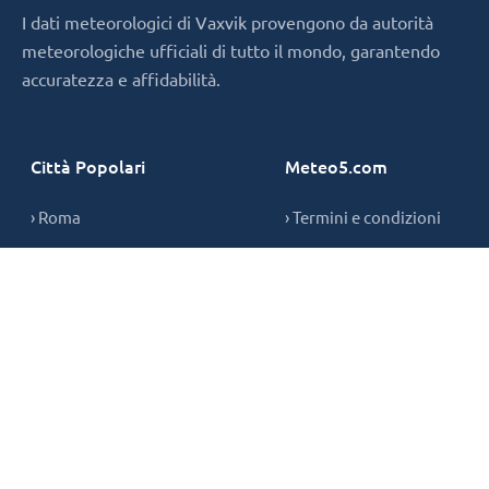
I dati meteorologici di Vaxvik provengono da autorità
meteorologiche ufficiali di tutto il mondo, garantendo
accuratezza e affidabilità.
Città Popolari
Meteo5.com
› Roma
› Termini e condizioni
› Milano
› Privacy Policy
› Napoli
› Informativa sui cookie
› Contatti
Copyright © 2026,
meteo5.com