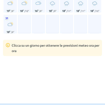
19
°
18
°
16
°
18
°
18
°
18
°
18
°
/
9
°
/
10
°
/
9
°
/
9
°
/
11
°
/
11
°
/
10
°
31
18
°
/
9
°
Clicca su un giorno per ottenere le previsioni meteo ora per
ora