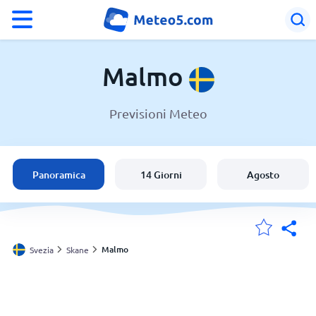
°F
°C
Malmo
Previsioni Meteo
Meteo a Malmo
Svezia
Panoramica
14 Giorni
Agosto
Italia
Svizzera
Malmo
Svezia
Skane
Le mie località