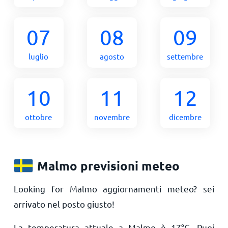
07
08
09
luglio
agosto
settembre
10
11
12
ottobre
novembre
dicembre
Malmo previsioni meteo
Looking for Malmo aggiornamenti meteo? sei
arrivato nel posto giusto!
La temperatura attuale a Malmo è
17
°
C
. Puoi