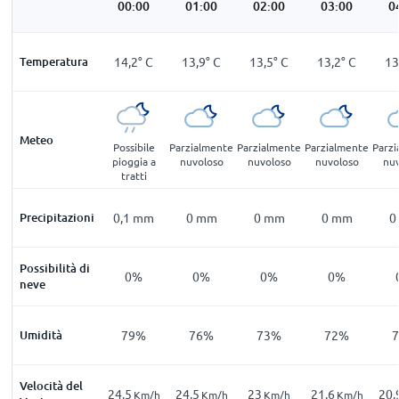
00:00
01:00
02:00
03:00
0
Temperatura
14,2
°
C
13,9
°
C
13,5
°
C
13,2
°
C
13
Meteo
Possibile
Parzialmente
Parzialmente
Parzialmente
Parz
pioggia a
nuvoloso
nuvoloso
nuvoloso
nu
tratti
Precipitazioni
0,1
mm
0
mm
0
mm
0
mm
0
Possibilità di
0%
0%
0%
0%
neve
Umidità
79%
76%
73%
72%
Velocità del
24.5
24.5
23
21.6
20.
Km/h
Km/h
Km/h
Km/h