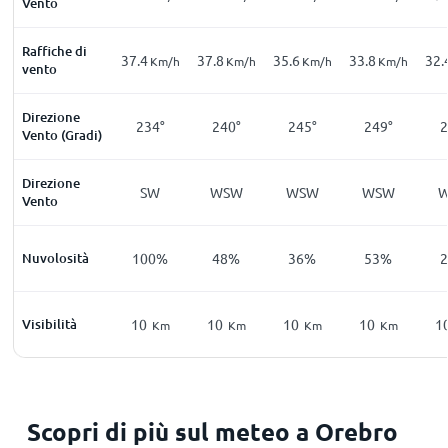
Vento
Raffiche di
37.4
37.8
35.6
33.8
32.
Km/h
Km/h
Km/h
Km/h
vento
Direzione
234°
240°
245°
249°
2
Vento (Gradi)
Direzione
SW
WSW
WSW
WSW
Vento
Nuvolosità
100%
48%
36%
53%
Visibilità
10
10
10
10
1
Km
Km
Km
Km
Scopri di più sul meteo a Orebro