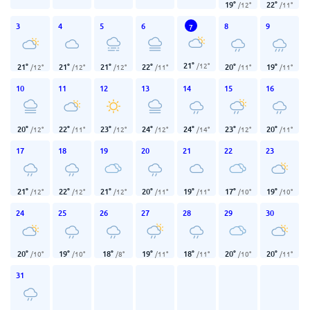
19
°
22
°
/
12
°
/
11
°
3
4
5
6
8
9
7
21
°
/
12
°
21
°
21
°
21
°
22
°
20
°
19
°
/
12
°
/
12
°
/
12
°
/
11
°
/
11
°
/
11
°
10
11
12
13
14
15
16
20
°
22
°
23
°
24
°
24
°
23
°
20
°
/
12
°
/
11
°
/
12
°
/
12
°
/
14
°
/
12
°
/
11
°
17
18
19
20
21
22
23
21
°
22
°
21
°
20
°
19
°
17
°
19
°
/
12
°
/
12
°
/
12
°
/
11
°
/
11
°
/
10
°
/
10
°
24
25
26
27
28
29
30
20
°
19
°
18
°
19
°
18
°
20
°
20
°
/
10
°
/
10
°
/
8
°
/
11
°
/
11
°
/
10
°
/
11
°
31