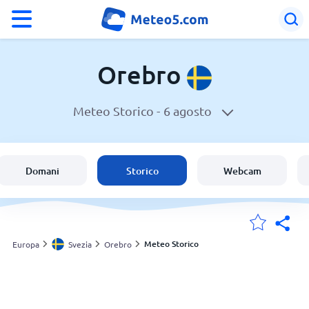
°F
°C
Orebro
Meteo Storico -
6 agosto
Meteo a Orebro
Svezia
Domani
Storico
Webcam
Italia
Svizzera
Meteo Storico
Europa
Svezia
Orebro
Le mie località