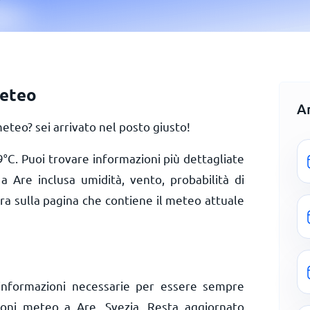
meteo
A
teo? sei arrivato nel posto giusto!
9
°
C
. Puoi trovare informazioni più dettagliate
a Are inclusa umidità, vento, probabilità di
ora sulla pagina che contiene il meteo attuale
informazioni necessarie per essere sempre
zioni meteo a Are, Svezia. Resta aggiornato