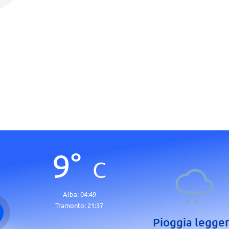
9
°
C
Alba:
04:49
Tramonto:
21:37
Pioggia legge