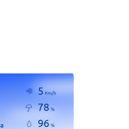
5
Km/h
78
%
96
ra
%