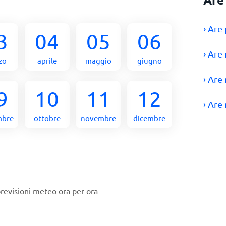
› Are
3
04
05
06
› Are
zo
aprile
maggio
giugno
› Are
9
10
11
12
› Are
mbre
ottobre
novembre
dicembre
previsioni meteo ora per ora