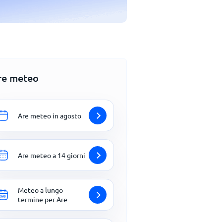
re meteo
Are meteo in agosto
Are meteo a 14 giorni
Meteo a lungo
termine per Are