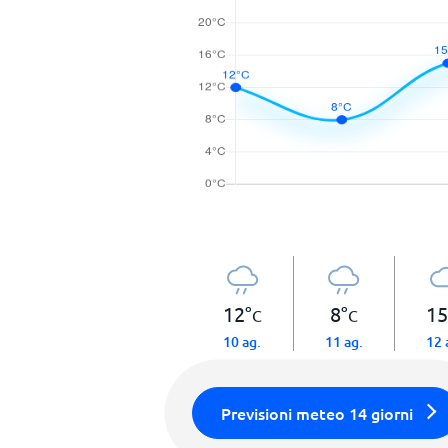
12
°
8
°
15
C
C
10 ag.
11 ag.
12 
Previsioni meteo 14 giorni