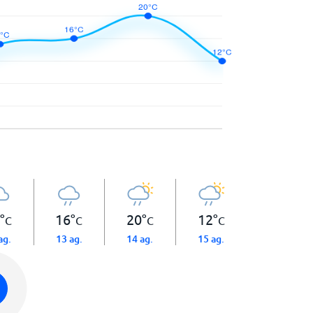
°
16
°
20
°
12
°
C
C
C
C
ag.
13 ag.
14 ag.
15 ag.