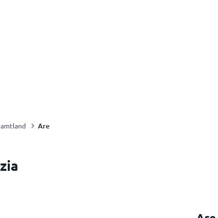
Are
Jamtland
zia
Are