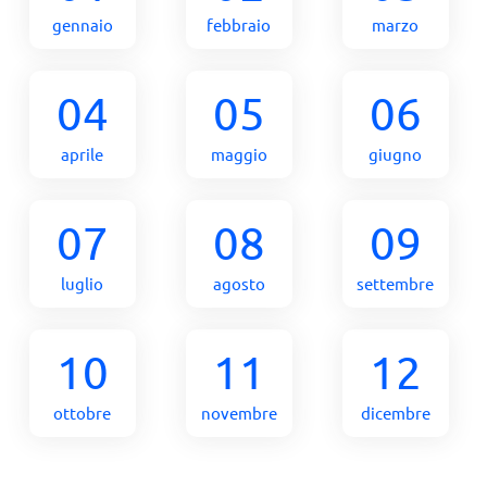
gennaio
febbraio
marzo
04
05
06
aprile
maggio
giugno
07
08
09
luglio
agosto
settembre
10
11
12
ottobre
novembre
dicembre