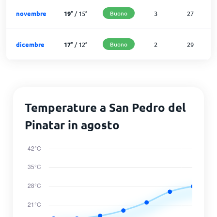
novembre
19
°
/
15
°
Buono
3
27
dicembre
17
°
/
12
°
Buono
2
29
Temperature a San Pedro del
Pinatar in agosto