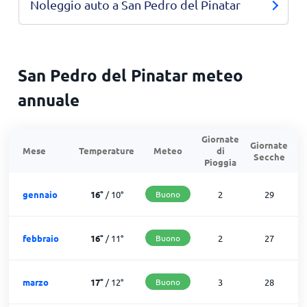
Noleggio auto a San Pedro del Pinatar
San Pedro del Pinatar meteo
annuale
Giornate
Giornate
G
Mese
Temperature
Meteo
di
Secche
d
Pioggia
gennaio
16
°
/
10
°
Buono
2
29
febbraio
16
°
/
11
°
Buono
2
27
marzo
17
°
/
12
°
Buono
3
28