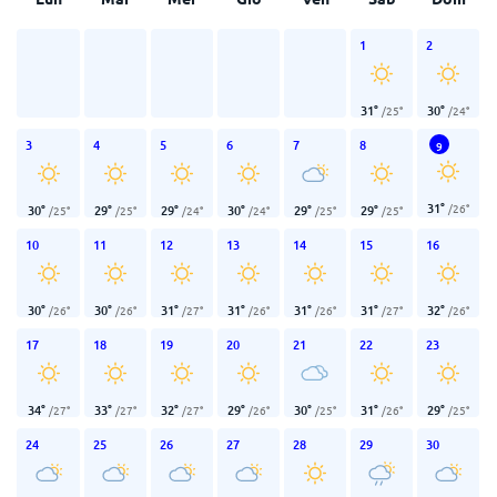
1
2
31
°
30
°
/
25
°
/
24
°
3
4
5
6
7
8
9
31
°
/
26
°
30
°
29
°
29
°
30
°
29
°
29
°
/
25
°
/
25
°
/
24
°
/
24
°
/
25
°
/
25
°
10
11
12
13
14
15
16
30
°
30
°
31
°
31
°
31
°
31
°
32
°
/
26
°
/
26
°
/
27
°
/
26
°
/
26
°
/
27
°
/
26
°
17
18
19
20
21
22
23
34
°
33
°
32
°
29
°
30
°
31
°
29
°
/
27
°
/
27
°
/
27
°
/
26
°
/
25
°
/
26
°
/
25
°
24
25
26
27
28
29
30