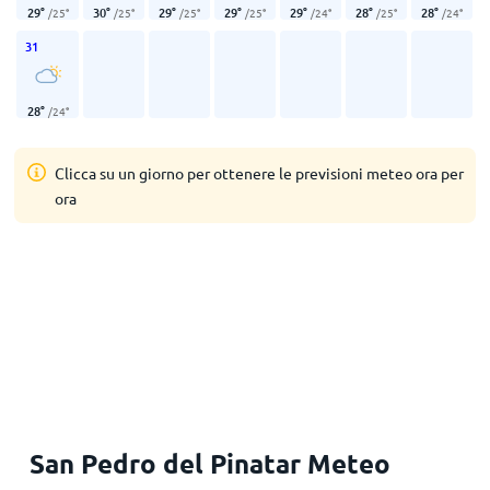
29
°
30
°
29
°
29
°
29
°
28
°
28
°
/
25
°
/
25
°
/
25
°
/
25
°
/
24
°
/
25
°
/
24
°
31
28
°
/
24
°
Clicca su un giorno per ottenere le previsioni meteo ora per
ora
San Pedro del Pinatar Meteo