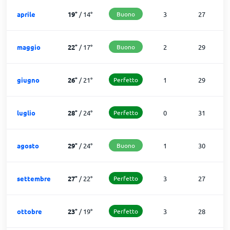
aprile
19
°
/
14
°
Buono
3
27
maggio
22
°
/
17
°
Buono
2
29
giugno
26
°
/
21
°
Perfetto
1
29
luglio
28
°
/
24
°
Perfetto
0
31
agosto
29
°
/
24
°
Buono
1
30
settembre
27
°
/
22
°
Perfetto
3
27
ottobre
23
°
/
19
°
Perfetto
3
28