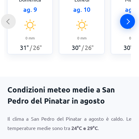
ag. 9
ag. 10
ag. 
0
mm
0
mm
0
mm
31
°
26
°
30
°
26
°
30
°
/
/
/
Condizioni meteo medie a San
Pedro del Pinatar in agosto
Il clima a San Pedro del Pinatar a agosto è caldo. Le
temperature medie sono tra
24
°
C
e
29
°
C
.