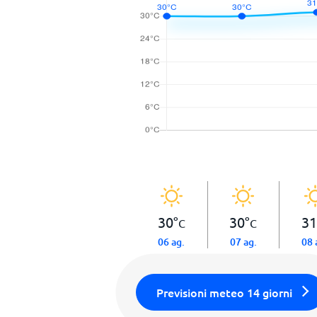
30
°
30
°
31
C
C
06 ag.
07 ag.
08 
Previsioni meteo 14 giorni