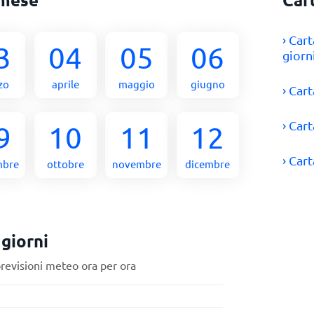
› Car
3
04
05
06
giorn
zo
aprile
maggio
giugno
› Car
› Car
9
10
11
12
› Car
mbre
ottobre
novembre
dicembre
giorni
previsioni meteo ora per ora