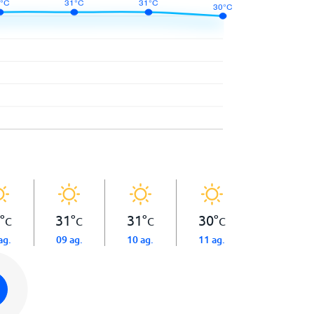
°
31
°
31
°
30
°
C
C
C
C
ag.
09 ag.
10 ag.
11 ag.