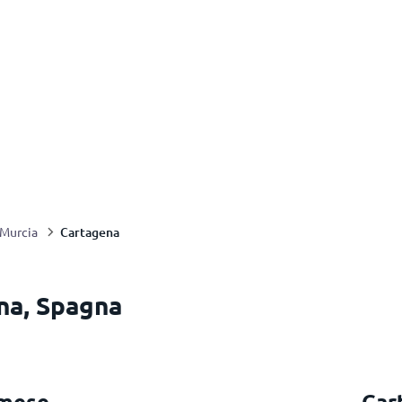
Cartagena
Murcia
ena, Spagna
 mese
Car