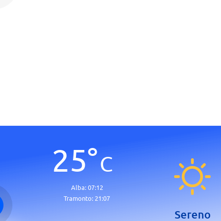
25
°
C
Alba:
07:12
Tramonto:
21:07
Sereno