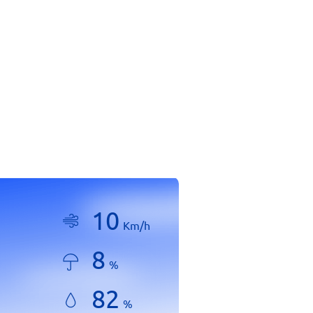
10
Km/h
8
%
82
%