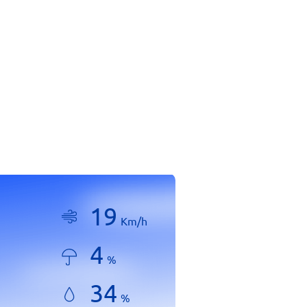
19
Km/h
4
%
34
%