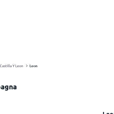
Leon
Castilla Y Leon
pagna
Leo