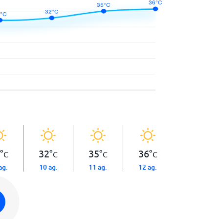
°
32
°
35
°
36
°
C
C
C
C
ag.
10 ag.
11 ag.
12 ag.