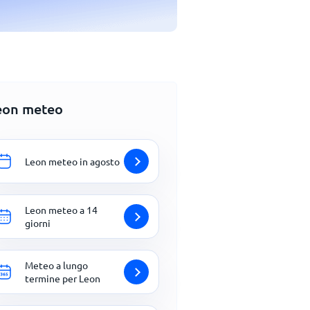
eon meteo
Leon meteo in agosto
Leon meteo a 14
giorni
Meteo a lungo
termine per Leon