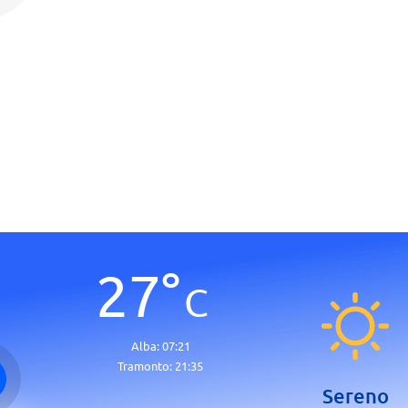
27
°
C
Alba:
07:21
Tramonto:
21:35
Sereno