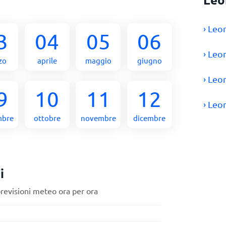
› Leo
3
04
05
06
› Leo
zo
aprile
maggio
giugno
› Leo
9
10
11
12
› Leo
mbre
ottobre
novembre
dicembre
i
previsioni meteo ora per ora