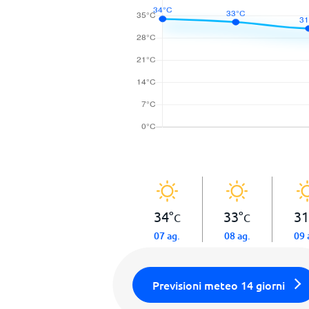
34
°
33
°
31
C
C
07 ag.
08 ag.
09 
Previsioni meteo 14 giorni