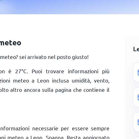
 meteo
L
eteo? sei arrivato nel posto giusto!
Leon è
27
°
C
. Puoi trovare informazioni più
izioni meteo a Leon inclusa umidità, vento,
olto altro ancora sulla pagina che contiene il
informazioni necessarie per essere sempre
ioni meteo a Leon, Spagna. Resta aggiornato