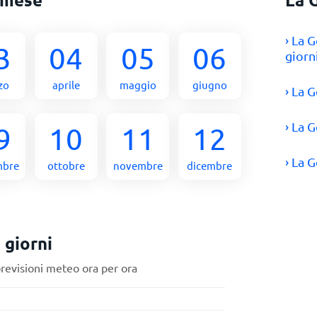
› La 
3
04
05
06
giorn
zo
aprile
maggio
giugno
› La 
› La 
9
10
11
12
› La 
mbre
ottobre
novembre
dicembre
 giorni
previsioni meteo ora per ora