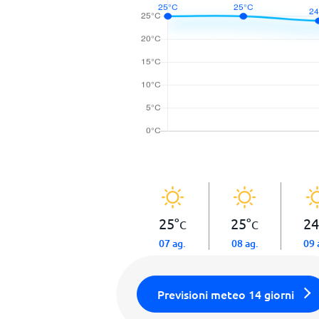
25
°
25
°
24
C
C
07 ag.
08 ag.
09 
Previsioni meteo 14 giorni