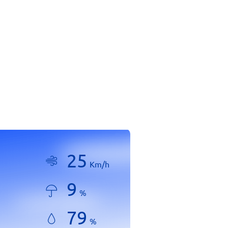
25
Km/h
9
%
79
%