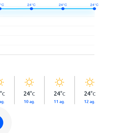
°
24
°
24
°
24
°
C
C
C
C
ag.
10 ag.
11 ag.
12 ag.