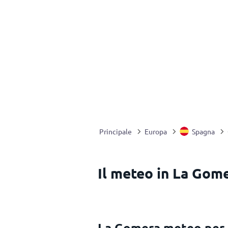
Principale
Europa
Spagna
Il meteo in La Gom
La Gomera meteo per