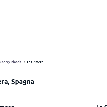
La Gomera
Canary Islands
era, Spagna
 mese
La 