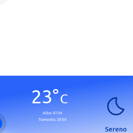
23
°
C
Alba:
07:34
Tramonto:
20:54
Sereno