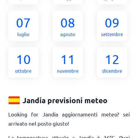
07
08
09
luglio
agosto
settembre
10
11
12
ottobre
novembre
dicembre
Jandia previsioni meteo
Looking for Jandia aggiornamenti meteo? sei
arrivato nel posto giusto!
La temperatura attuale a Jandia è
36
°
C
. Puoi