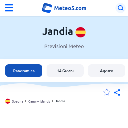
°F
°C
Jandia
Previsioni Meteo
Meteo a Jandia
Spagna
Panoramica
14 Giorni
Agosto
Italia
Svizzera
Jandia
Spagna
Canary Islands
Le mie località