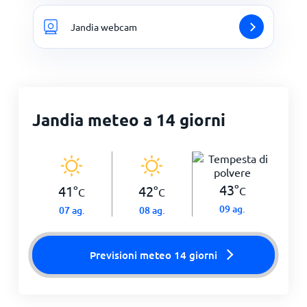
Jandia webcam
Jandia meteo a 14 giorni
43
°
41
°
42
°
C
C
C
09 ag.
07 ag.
08 ag.
Previsioni meteo 14 giorni