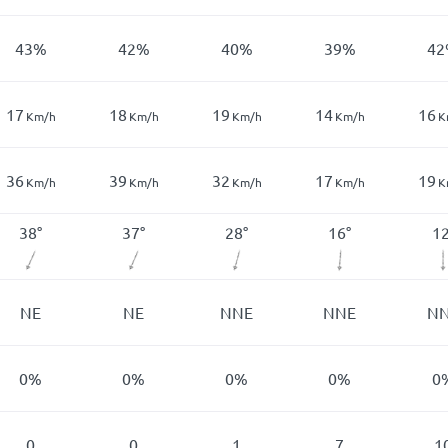
43
%
42
%
40
%
39
%
42
17
18
19
14
16
Km/h
Km/h
Km/h
Km/h
K
36
39
32
17
19
Km/h
Km/h
Km/h
Km/h
K
38
°
37
°
28
°
16
°
1
NE
NE
NNE
NNE
N
0
%
0
%
0
%
0
%
0
0
0
1
7
1