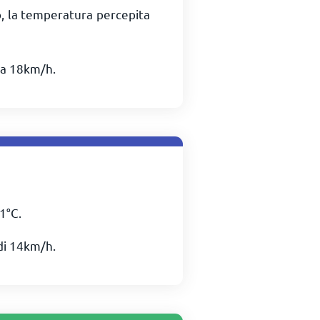
o, la temperatura percepita
 a
18
km/h
.
1
°
C
.
di
14
km/h
.