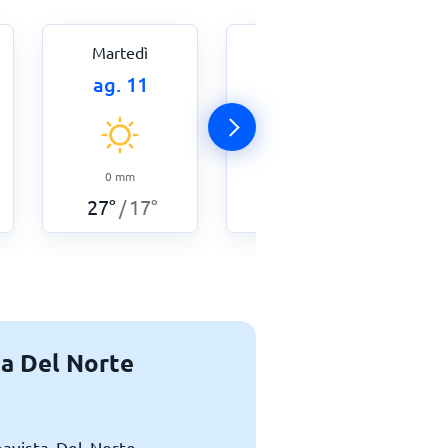
Martedì
Mercoledì
ag. 11
ag. 12
0
mm
0
mm
28
°
17
°
/
27
°
17
°
/
ta Del Norte
navista Del Norte