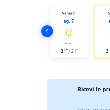
Venerdì
S
ag. 7
0
mm
31
°
21
°
3
/
Ricevi le p
Iscriviti ora per