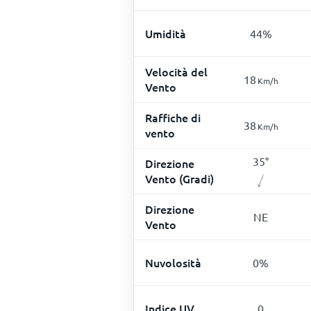
Umidità
44
%
Velocità del
18
Km/h
Vento
Raffiche di
38
Km/h
vento
35
°
Direzione
Vento (Gradi)
Direzione
NE
Vento
Nuvolosità
0
%
Indice UV
0