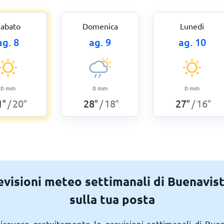
abato
Domenica
Lunedi
ag. 8
ag. 9
ag. 10
0
mm
0
mm
0
mm
1
°
20
°
28
°
18
°
27
°
16
°
/
/
/
revisioni meteo settimanali di Buenavis
sulla tua posta
 ricevere gratuitamente le previsioni settimanali di Bue