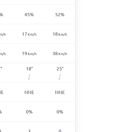
%
45
%
52
%
17
18
m/h
Km/h
Km/h
19
38
m/h
Km/h
Km/h
2
°
18
°
25
°
NE
NNE
NNE
%
0
%
0
%
0
3
0