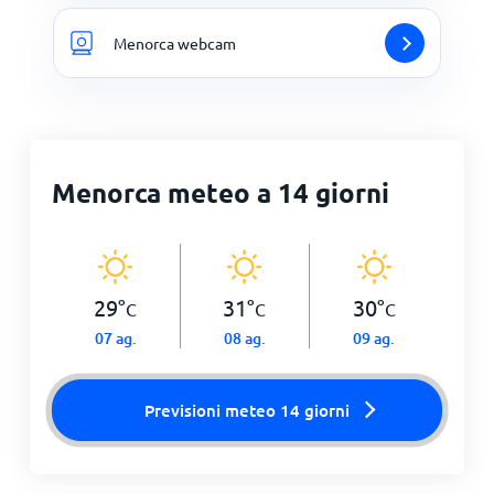
Menorca webcam
Menorca meteo a 14 giorni
29
°
31
°
30
°
C
C
C
07 ag.
08 ag.
09 ag.
Previsioni meteo 14 giorni