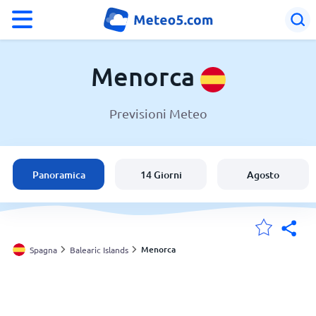
°F
°C
Menorca
Previsioni Meteo
Meteo a Menorca
Spagna
Panoramica
14 Giorni
Agosto
Italia
Svizzera
Menorca
Spagna
Balearic Islands
Le mie località