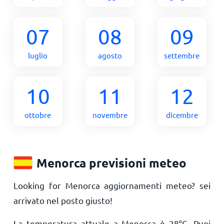
07
08
09
luglio
agosto
settembre
10
11
12
ottobre
novembre
dicembre
Menorca previsioni meteo
Looking for Menorca aggiornamenti meteo? sei
arrivato nel posto giusto!
La temperatura attuale a Menorca è
28
°
C
. Puoi