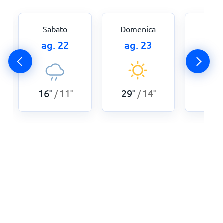
Sabato
Domenica
Lun
ag. 22
ag. 23
ag.
16
°
11
°
29
°
14
°
25
°
/
/