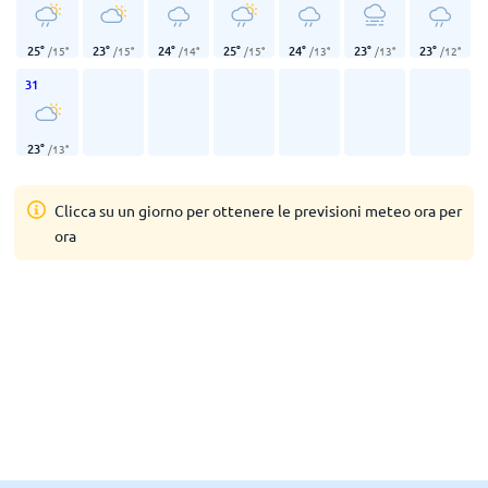
25
°
23
°
24
°
25
°
24
°
23
°
23
°
/
15
°
/
15
°
/
14
°
/
15
°
/
13
°
/
13
°
/
12
°
31
23
°
/
13
°
Clicca su un giorno per ottenere le previsioni meteo ora per
ora