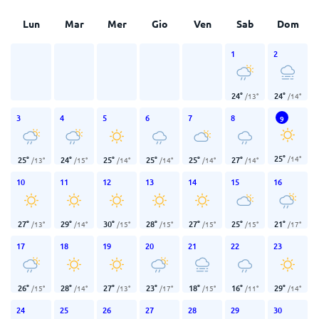
Lun
Mar
Mer
Gio
Ven
Sab
Dom
1
2
24
°
24
°
/
13
°
/
14
°
3
4
5
6
7
8
9
25
°
/
14
°
25
°
24
°
25
°
25
°
25
°
27
°
/
13
°
/
15
°
/
14
°
/
14
°
/
14
°
/
14
°
10
11
12
13
14
15
16
27
°
29
°
30
°
28
°
27
°
25
°
21
°
/
13
°
/
14
°
/
15
°
/
15
°
/
15
°
/
15
°
/
17
°
17
18
19
20
21
22
23
26
°
28
°
27
°
23
°
18
°
16
°
29
°
/
15
°
/
14
°
/
13
°
/
17
°
/
15
°
/
11
°
/
14
°
24
25
26
27
28
29
30