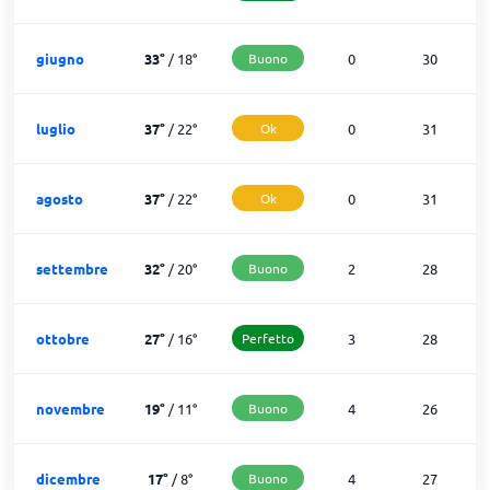
giugno
33
°
/
18
°
Buono
0
30
luglio
37
°
/
22
°
Ok
0
31
agosto
37
°
/
22
°
Ok
0
31
settembre
32
°
/
20
°
Buono
2
28
ottobre
27
°
/
16
°
Perfetto
3
28
novembre
19
°
/
11
°
Buono
4
26
dicembre
17
°
/
8
°
Buono
4
27