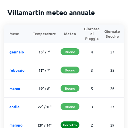
Villamartin meteo annuale
Giornate
Giornate
G
Mese
Temperature
Meteo
di
Secche
d
Pioggia
gennaio
15
°
/
7
°
Buono
4
27
febbraio
17
°
/
7
°
Buono
3
25
marzo
19
°
/
8
°
Buono
5
26
aprile
22
°
/
10
°
Buono
3
27
maggio
28
°
/
14
°
Perfetto
2
29