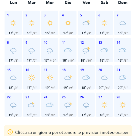
Lun
Mar
Mer
Gio
Ven
Sab
Dom
1
2
3
4
5
6
7
17
°
16
°
16
°
17
°
17
°
17
°
16
°
/
7
°
/
7
°
/
8
°
/
8
°
/
9
°
/
8
°
/
7
°
8
9
10
11
12
13
14
17
°
17
°
17
°
18
°
18
°
18
°
18
°
/
8
°
/
9
°
/
10
°
/
10
°
/
10
°
/
9
°
/
8
°
15
16
17
18
19
20
21
18
°
17
°
19
°
19
°
18
°
20
°
20
°
/
8
°
/
8
°
/
9
°
/
9
°
/
9
°
/
10
°
/
9
°
22
23
24
25
26
27
28
19
°
18
°
18
°
17
°
17
°
18
°
17
°
/
9
°
/
8
°
/
8
°
/
9
°
/
9
°
/
8
°
/
7
°
Clicca su un giorno per ottenere le previsioni meteo ora per