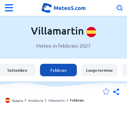
°F
°C
Villamartin
Meteo in febbraio 2027
Meteo a Villamartin
Spagna
Settembre
Febbraio
Lungo termine
Italia
Svizzera
Febbraio
Spagna
Andalucia
Villamartin
Le mie località