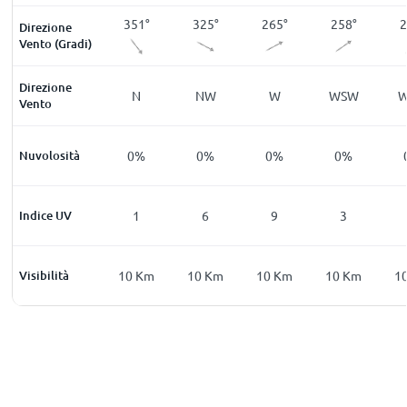
8
°
27
°
351
°
325
°
265
°
258
°
2
Direzione
Vento (Gradi)
Direzione
W
NNE
N
NW
W
WSW
Vento
%
Nuvolosità
0
%
0
%
0
%
0
%
0
%
0
Indice UV
0
1
6
9
3
Km
Visibilità
10
Km
10
Km
10
Km
10
Km
10
Km
1