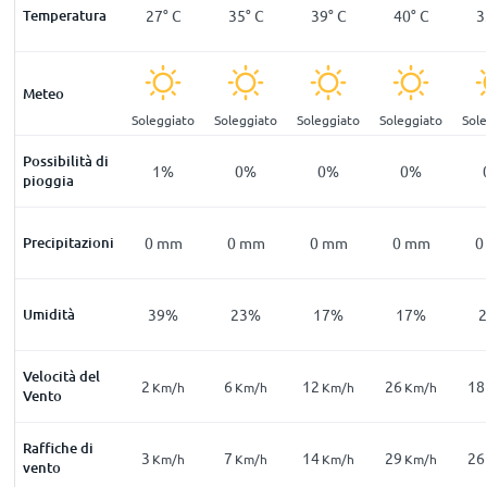
°
C
Temperatura
25
°
C
27
°
C
35
°
C
39
°
C
40
°
C
3
Meteo
eno
Sereno
Soleggiato
Soleggiato
Soleggiato
Soleggiato
Sol
Possibilità di
%
1
%
1
%
0
%
0
%
0
%
pioggia
mm
Precipitazioni
0
mm
0
mm
0
mm
0
mm
0
mm
0
2
%
Umidità
45
%
39
%
23
%
17
%
17
%
Velocità del
4
2
6
12
26
18
m/h
Km/h
Km/h
Km/h
Km/h
Km/h
Vento
Raffiche di
5
3
7
14
29
26
m/h
Km/h
Km/h
Km/h
Km/h
Km/h
vento