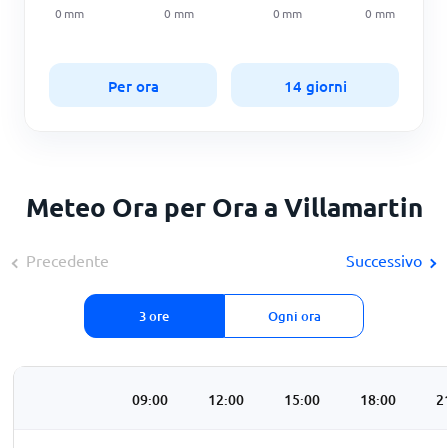
0
mm
0
mm
0
mm
0
mm
Per ora
14 giorni
Meteo Ora per Ora a Villamartin
Precedente
Successivo
3 ore
Ogni ora
:00
06:00
09:00
12:00
15:00
18:00
2