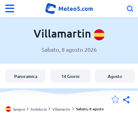
°F
°C
Villamartin
Sabato, 8 agosto 2026
Meteo a Villamartin
Spagna
Panoramica
14 Giorni
Agosto
Italia
Svizzera
Sabato, 8 agosto
Spagna
Andalucia
Villamartin
Le mie località