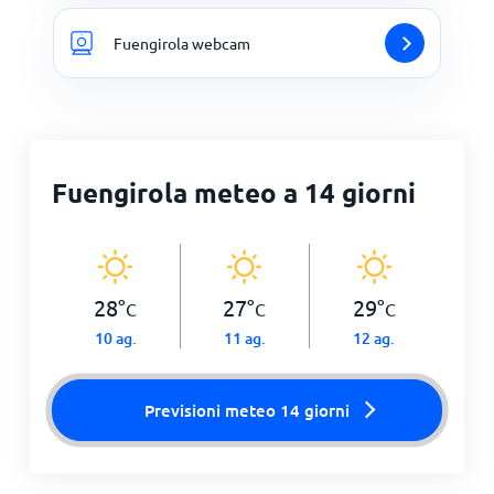
Fuengirola webcam
Fuengirola meteo a 14 giorni
28
°
27
°
29
°
C
C
C
10 ag.
11 ag.
12 ag.
Previsioni meteo 14 giorni