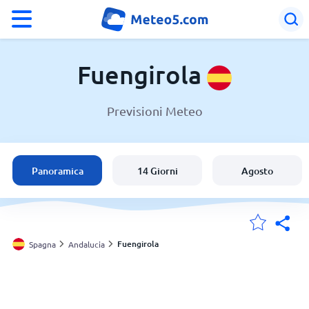
°F
°C
Fuengirola
Previsioni Meteo
Meteo a Fuengirola
Spagna
Panoramica
14 Giorni
Agosto
Italia
Svizzera
Fuengirola
Spagna
Andalucia
Le mie località