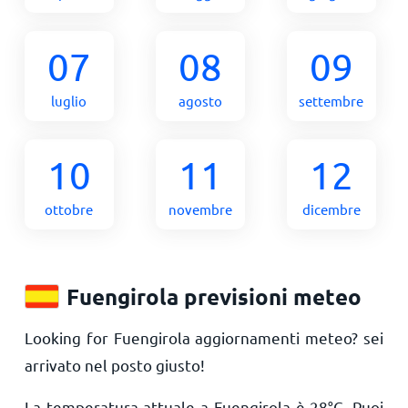
07
08
09
luglio
agosto
settembre
10
11
12
ottobre
novembre
dicembre
Fuengirola previsioni meteo
Looking for Fuengirola aggiornamenti meteo? sei
arrivato nel posto giusto!
La temperatura attuale a Fuengirola è
28
°
C
. Puoi