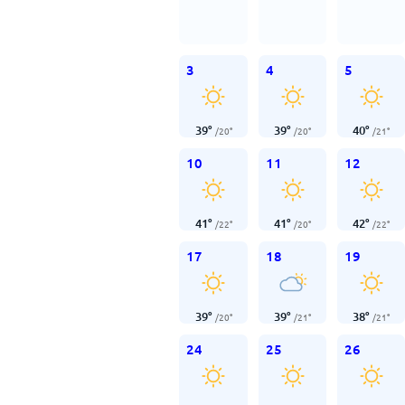
3
4
5
39
°
39
°
40
°
/
20
°
/
20
°
/
21
°
10
11
12
41
°
41
°
42
°
/
22
°
/
20
°
/
22
°
17
18
19
39
°
39
°
38
°
/
20
°
/
21
°
/
21
°
24
25
26