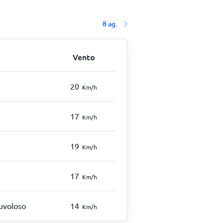
8 ag.
Vento
20
Km/h
17
Km/h
19
Km/h
17
Km/h
uvoloso
14
Km/h