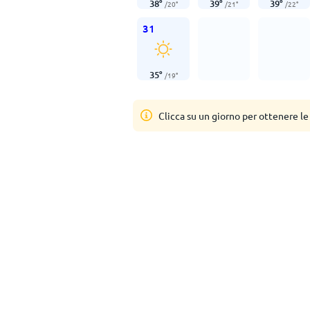
38
°
39
°
39
°
/
20
°
/
21
°
/
22
°
31
35
°
/
19
°
Clicca su un giorno per ottenere le