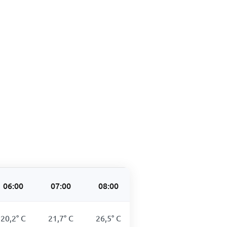
06:00
07:00
08:00
09:00
10:00
20,2
°
C
21,7
°
C
26,5
°
C
29,7
°
C
32,6
°
C