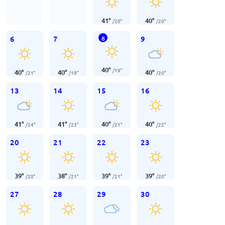
41
°
40
°
/
20
°
/
20
°
6
7
9
8
40
°
/
19
°
40
°
40
°
40
°
/
21
°
/
19
°
/
20
°
13
14
15
16
41
°
41
°
40
°
40
°
/
24
°
/
23
°
/
21
°
/
22
°
20
21
22
23
39
°
38
°
39
°
39
°
/
20
°
/
21
°
/
21
°
/
20
°
27
28
29
30