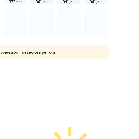
37
°
36
°
34
°
36
°
/
19
°
/
18
°
/
18
°
/
18
°
 previsioni meteo ora per ora