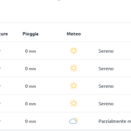
ture
Pioggia
Meteo
0
Sereno
mm
°
0
Sereno
mm
°
0
Sereno
mm
°
0
Sereno
mm
°
0
Parzialmente n
mm
°