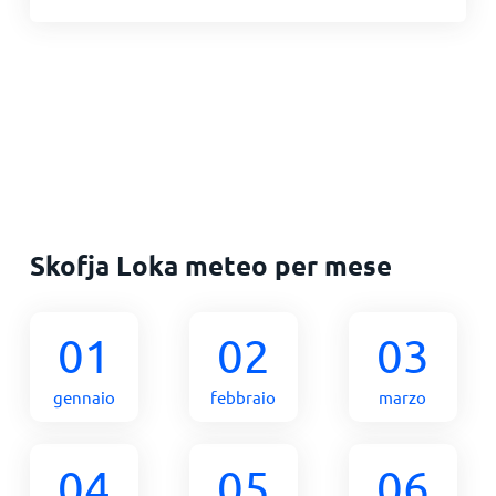
Skofja Loka meteo per mese
01
02
03
gennaio
febbraio
marzo
04
05
06