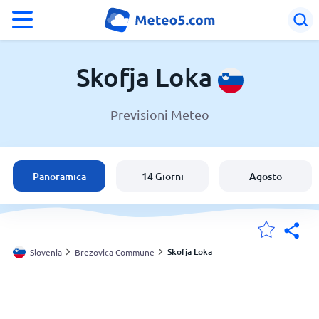
°F
°C
Skofja Loka
Previsioni Meteo
Meteo a Skofja Loka
Slovenia
Panoramica
14 Giorni
Agosto
Italia
Svizzera
Skofja Loka
Slovenia
Brezovica Commune
Le mie località