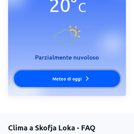
20
°
C
Parzialmente nuvoloso
Meteo di oggi
Clima a Skofja Loka - FAQ