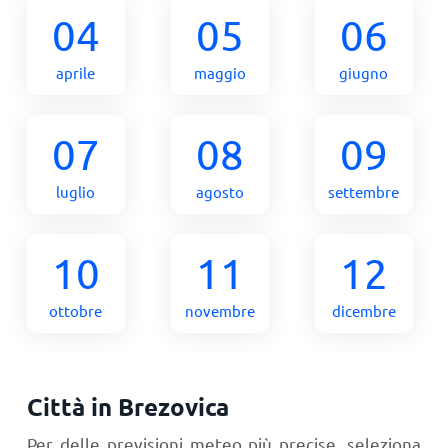
04
05
06
aprile
maggio
giugno
07
08
09
luglio
agosto
settembre
10
11
12
ottobre
novembre
dicembre
Città in Brezovica
Per delle previsioni meteo più precise, seleziona