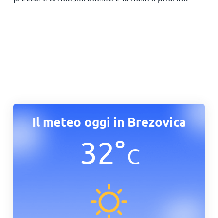
Il meteo oggi in Brezovica
32
°
C