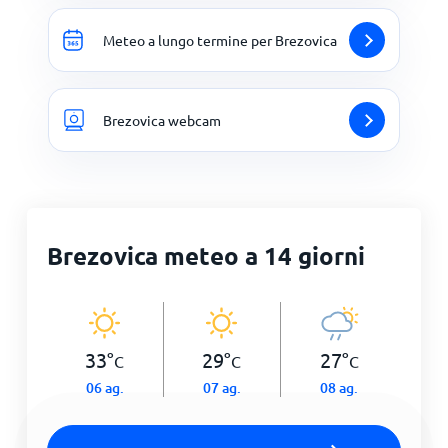
Meteo a lungo termine per Brezovica
Brezovica webcam
Brezovica meteo a 14 giorni
33
°
29
°
27
°
C
C
C
06 ag.
07 ag.
08 ag.