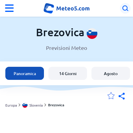
°F
°C
Brezovica
Previsioni Meteo
Meteo in Brezovica
Slovenia
Panoramica
14 Giorni
Agosto
Italia
Svizzera
Brezovica
Europa
Slovenia
Le mie località