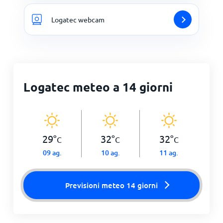
Logatec webcam
Logatec meteo a 14 giorni
29
°
32
°
32
°
C
C
C
09 ag.
10 ag.
11 ag.
Previsioni meteo 14 giorni