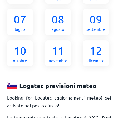
07
08
09
luglio
agosto
settembre
10
11
12
ottobre
novembre
dicembre
Logatec previsioni meteo
Looking for Logatec aggiornamenti meteo? sei
arrivato nel posto giusto!
La temperatura attuale a Logatec è
29
°
C
. Puoi