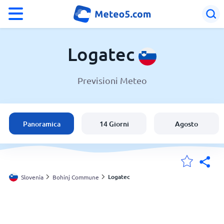
°F
°C
Logatec
Previsioni Meteo
Meteo a Logatec
Slovenia
Panoramica
14 Giorni
Agosto
Italia
Svizzera
Logatec
Slovenia
Bohinj Commune
Le mie località