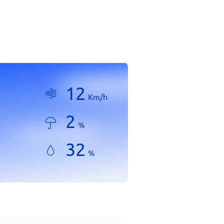
12
Km/h
2
%
32
%