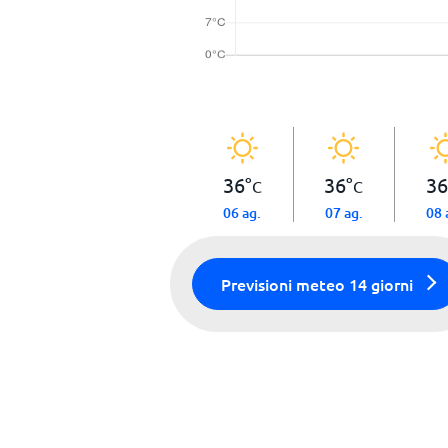
36
°
36
°
36
C
C
06 ag.
07 ag.
08 
Previsioni meteo 14 giorni