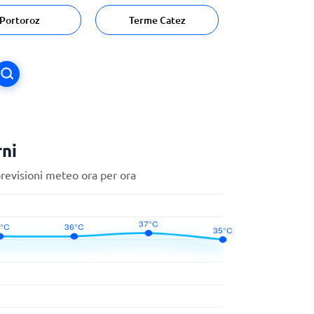
Portoroz
Terme Catez
rni
previsioni meteo ora per ora