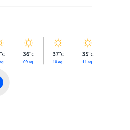
°
36
°
37
°
35
°
C
C
C
C
ag.
09 ag.
10 ag.
11 ag.