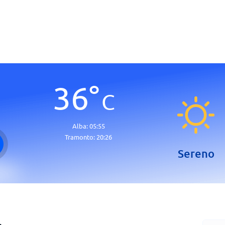
36
°
C
Alba:
05:55
Tramonto:
20:26
Sereno