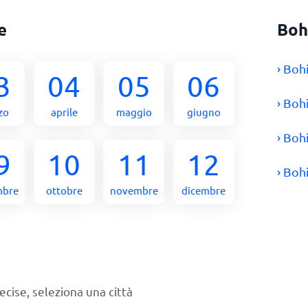
e
Boh
› Boh
3
04
05
06
› Boh
zo
aprile
maggio
giugno
› Boh
9
10
11
12
› Boh
mbre
ottobre
novembre
dicembre
ecise, seleziona una città