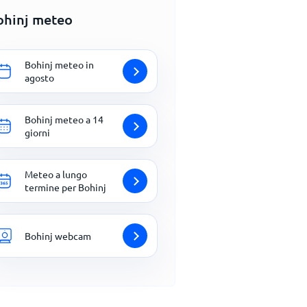
ohinj meteo
Bohinj meteo in
agosto
Bohinj meteo a 14
giorni
Meteo a lungo
termine per Bohinj
Bohinj webcam