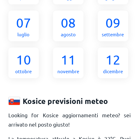
07
08
09
luglio
agosto
settembre
10
11
12
ottobre
novembre
dicembre
Kosice previsioni meteo
Looking for Kosice aggiornamenti meteo? sei
arrivato nel posto giusto!
La temperatura attuale a Kosice è
22
°
C
. Puoi