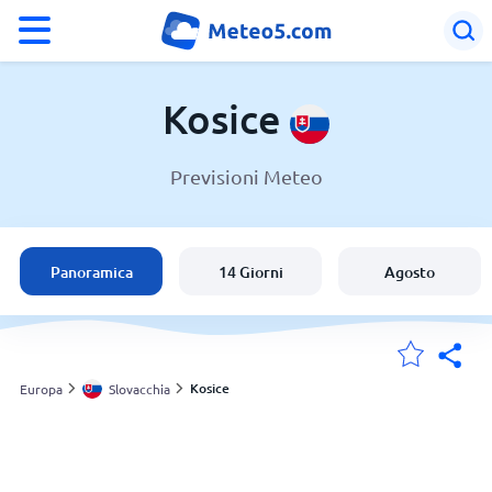
°F
°C
Kosice
Previsioni Meteo
Meteo a Kosice
Slovacchia
Panoramica
14 Giorni
Agosto
Italia
Svizzera
Kosice
Europa
Slovacchia
Le mie località