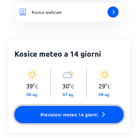
Kosice webcam
Kosice meteo a 14 giorni
39
°
30
°
29
°
C
C
C
06 ag.
07 ag.
08 ag.
Previsioni meteo 14 giorni