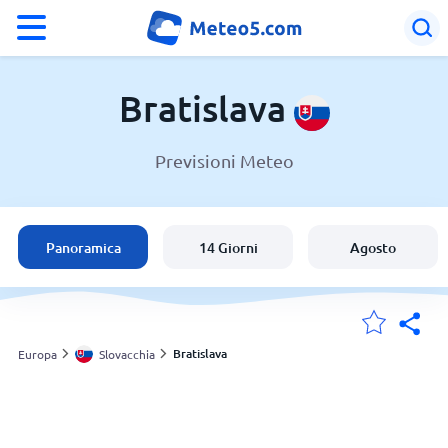
°F
°C
Bratislava
Previsioni Meteo
Meteo a Bratislava
Slovacchia
Panoramica
14 Giorni
Agosto
Italia
Svizzera
Bratislava
Europa
Slovacchia
Le mie località