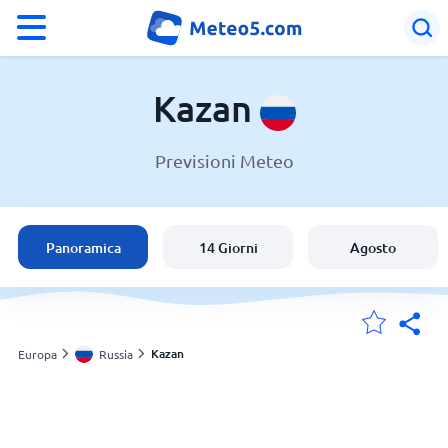
°F
°C
Kazan
Previsioni Meteo
Meteo a Kazan
Russia
Panoramica
14 Giorni
Agosto
Italia
Svizzera
Kazan
Europa
Russia
Le mie località