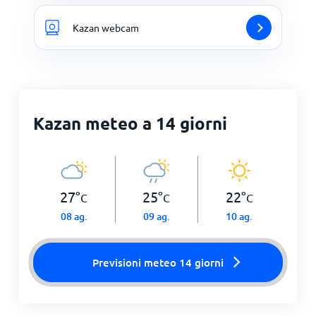
Kazan webcam
Kazan meteo a 14 giorni
27
°
25
°
22
°
C
C
C
08 ag.
09 ag.
10 ag.
Previsioni meteo 14 giorni