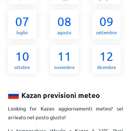
07
08
09
luglio
agosto
settembre
10
11
12
ottobre
novembre
dicembre
Kazan previsioni meteo
Looking for Kazan aggiornamenti meteo? sei
arrivato nel posto giusto!
La temperatura attuale a Kazan è
22
°
C
. Puoi