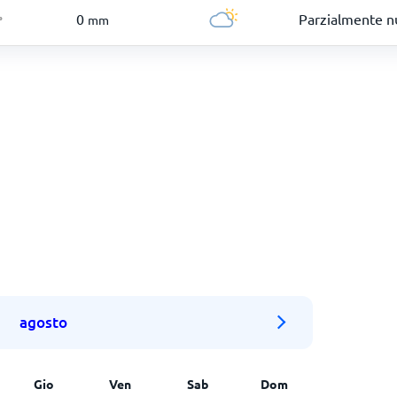
0
Parzialmente n
mm
°
agosto
Gio
Ven
Sab
Dom