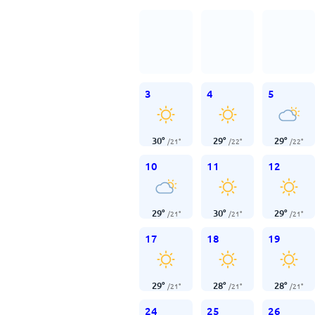
3
4
5
30
°
29
°
29
°
/
21
°
/
22
°
/
22
°
10
11
12
29
°
30
°
29
°
/
21
°
/
21
°
/
21
°
17
18
19
29
°
28
°
28
°
/
21
°
/
21
°
/
21
°
24
25
26