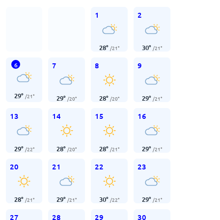
1
2
28
°
30
°
/
21
°
/
21
°
7
8
9
6
29
°
/
21
°
29
°
28
°
29
°
/
20
°
/
20
°
/
21
°
13
14
15
16
29
°
28
°
28
°
29
°
/
22
°
/
20
°
/
21
°
/
21
°
20
21
22
23
28
°
29
°
30
°
29
°
/
21
°
/
21
°
/
22
°
/
21
°
27
28
29
30