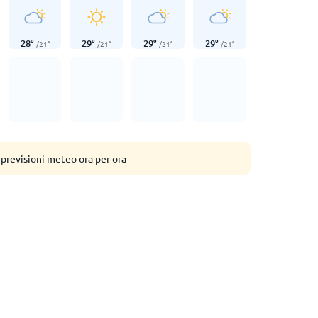
28
°
29
°
29
°
29
°
/
21
°
/
21
°
/
21
°
/
21
°
 previsioni meteo ora per ora