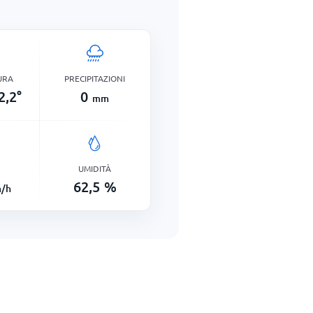
URA
PRECIPITAZIONI
2,2
°
0
mm
UMIDITÀ
62,5
%
/h