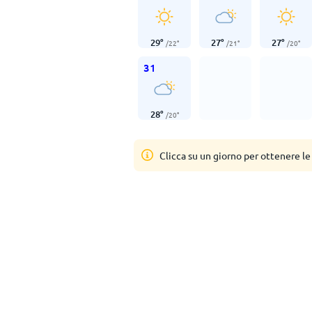
29
°
27
°
27
°
/
22
°
/
21
°
/
20
°
31
28
°
/
20
°
Clicca su un giorno per ottenere le