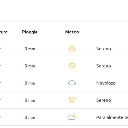
ture
Pioggia
Meteo
0
Sereno
mm
°
0
Sereno
mm
°
0
Nuvoloso
mm
°
0
Sereno
mm
°
0
Parzialmente n
mm
°