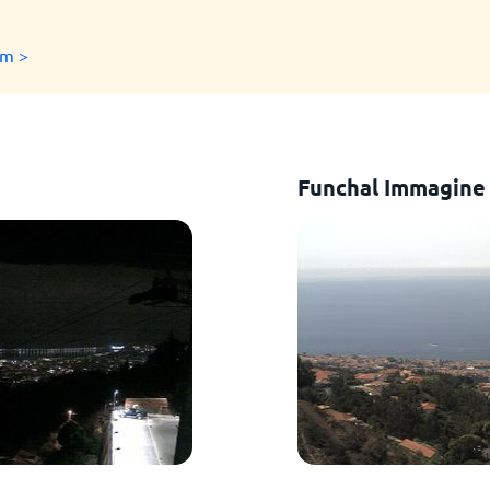
am >
m
Funchal Immagine