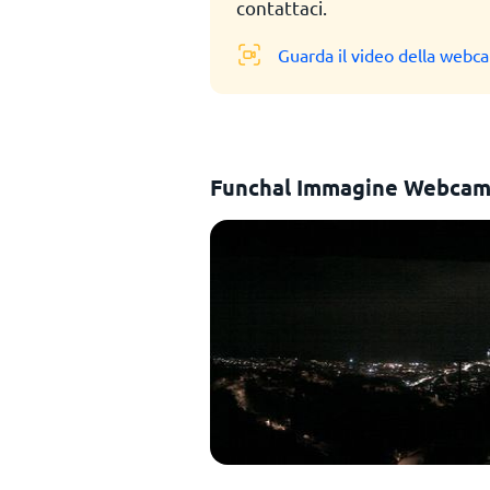
contattaci.
Guarda il video della webc
Funchal Immagine Webca