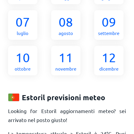
07
08
09
luglio
agosto
settembre
10
11
12
ottobre
novembre
dicembre
Estoril previsioni meteo
Looking for Estoril aggiornamenti meteo? sei
arrivato nel posto giusto!
La temperatura attuale a Estoril è
24
°
C
. Puoi