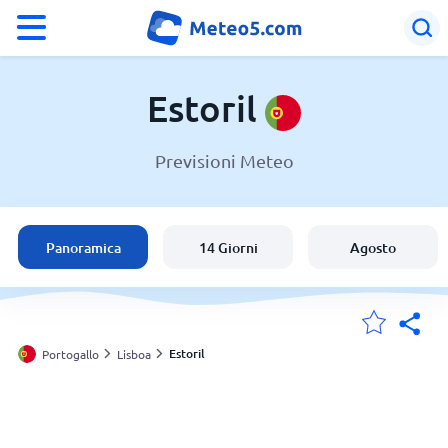
°F
°C
Estoril
Previsioni Meteo
Meteo a Estoril
Portogallo
Panoramica
14 Giorni
Agosto
Italia
Svizzera
Estoril
Portogallo
Lisboa
Le mie località