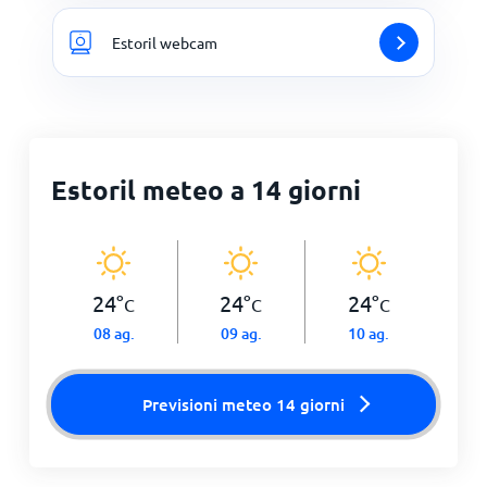
Estoril webcam
Estoril meteo a 14 giorni
24
°
24
°
24
°
C
C
C
08 ag.
09 ag.
10 ag.
Previsioni meteo 14 giorni