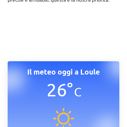
Il meteo oggi a Loule
26
°
C