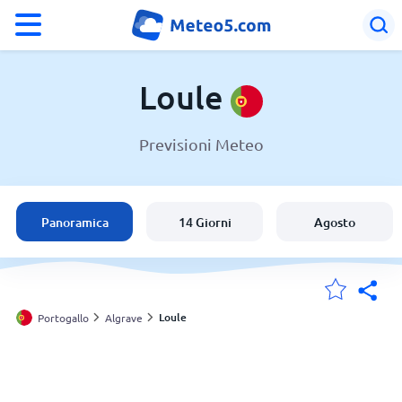
°F
°C
Loule
Previsioni Meteo
Meteo a Loule
Portogallo
Panoramica
14 Giorni
Agosto
Italia
Svizzera
Loule
Portogallo
Algrave
Le mie località